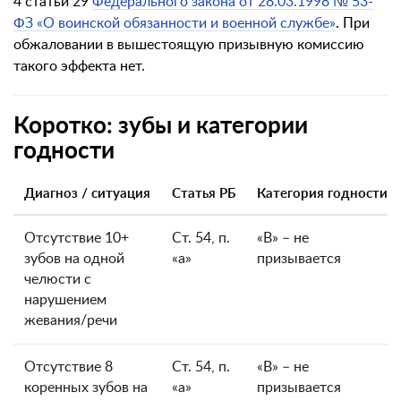
4 статьи 29
Федерального закона от 28.03.1998 № 53-
ФЗ «О воинской обязанности и военной службе»
. При
обжаловании в вышестоящую призывную комиссию
такого эффекта нет.
Коротко: зубы и категории
годности
Диагноз / ситуация
Статья РБ
Категория годности
Отсутствие 10+
Ст. 54, п.
«В» – не
зубов на одной
«а»
призывается
челюсти с
нарушением
жевания/речи
Отсутствие 8
Ст. 54, п.
«В» – не
коренных зубов на
«а»
призывается