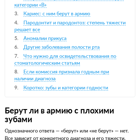
категории «В»
Кариес: с ним берут в армию
Пародонтит и пародонтоз: степень тяжести
решает все
Аномалии прикуса
Другие заболевания полости рта
Что нужно для освидетельствования по
стоматологическим статьям
Если комиссия признала годным при
наличии диагноза
Коротко: зубы и категории годности
Берут ли в армию с плохими
зубами
Однозначного ответа — «берут» или «не берут» — нет.
Все зависит от конкретного диагноза и его тяжести.