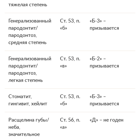
тяжелая степень
Генерализованный
Ст. 53, п.
«Б-3» –
пародонтит/
«б»
призывается
пародонтоз,
средняя степень
Генерализованный
Ст. 53, п.
«Б-2» –
пародонтит/
«в»
призывается
пародонтоз,
легкая степень
Стоматит,
Ст. 53, п.
«Б-3» –
гингивит, хейлит
«б»
призывается
Расщелина губы/
Ст. 56, п.
«Д» – не годен
неба,
«а»
значительное