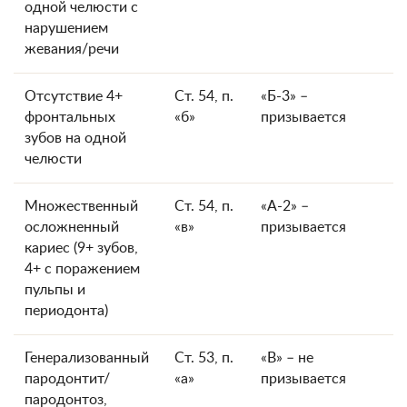
одной челюсти с
нарушением
жевания/речи
Отсутствие 4+
Ст. 54, п.
«Б-3» –
фронтальных
«б»
призывается
зубов на одной
челюсти
Множественный
Ст. 54, п.
«А-2» –
осложненный
«в»
призывается
кариес (9+ зубов,
4+ с поражением
пульпы и
периодонта)
Генерализованный
Ст. 53, п.
«В» – не
пародонтит/
«а»
призывается
пародонтоз,