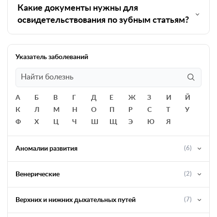
Какие документы нужны для
освидетельствования по зубным статьям?
Указатель заболеваний
А
Б
В
Г
Д
Е
Ж
З
И
Й
К
Л
М
Н
О
П
Р
С
Т
У
Ф
Х
Ц
Ч
Ш
Щ
Э
Ю
Я
Аномалии развития
(6)
Венерические
(2)
Верхних и нижних дыхательных путей
(7)