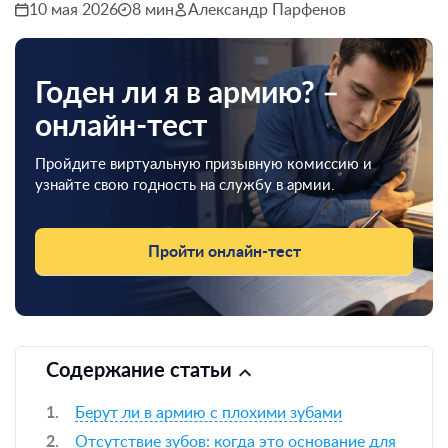
10 мая 2026
8 мин
Александр Парфенов
Годен ли я в армию? –
онлайн-тест
Пройдите виртуальную призывную комиссию и
узнайте свою годность на службу в армии.
Пройти онлайн-тест
Содержание статьи
Берут ли в армию с плохими зубами
Отсутствие зубов: когда это основание для