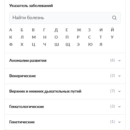
Указатель заболеваний
А
Б
В
Г
Д
Е
Ж
З
И
Й
К
Л
М
Н
О
П
Р
С
Т
У
Ф
Х
Ц
Ч
Ш
Щ
Э
Ю
Я
Аномалии развития
(6)
Венерические
(2)
Верхних и нижних дыхательных путей
(7)
Гематологические
(3)
Генетические
(1)