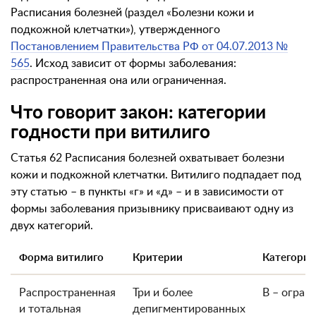
Расписания болезней (раздел «Болезни кожи и
подкожной клетчатки»), утвержденного
Постановлением Правительства РФ от 04.07.2013 №
565
. Исход зависит от формы заболевания:
распространенная она или ограниченная.
Что говорит закон: категории
годности при витилиго
Статья 62 Расписания болезней охватывает болезни
кожи и подкожной клетчатки. Витилиго подпадает под
эту статью – в пункты «г» и «д» – и в зависимости от
формы заболевания призывнику присваивают одну из
двух категорий.
Форма витилиго
Критерии
Категория
Распространенная
Три и более
В – ограни
и тотальная
депигментированных