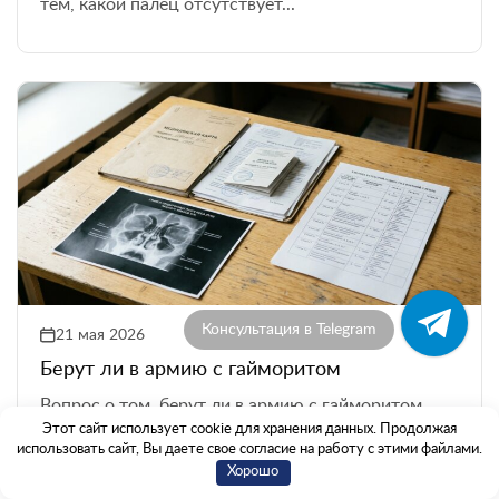
тем, какой палец отсутствует...
Консультация в Telegram
21 мая 2026
Берут ли в армию с гайморитом
Вопрос о том, берут ли в армию с гайморитом,
решается не по диагнозу, а по медицинским
Этот сайт использует cookie для хранения данных. Продолжая
использовать сайт, Вы даете свое согласие на работу с этими файлами.
документам: статья 49 Расписания ...
Хорошо