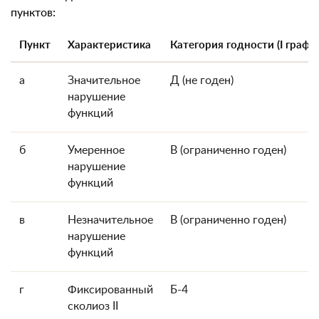
пунктов:
Пункт
Характеристика
Категория годности (I графа
а
Значительное
Д (не годен)
нарушение
функций
б
Умеренное
В (ограниченно годен)
нарушение
функций
в
Незначительное
В (ограниченно годен)
нарушение
функций
г
Фиксированный
Б-4
сколиоз II