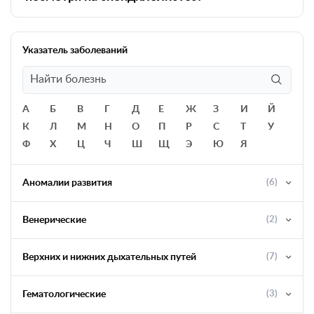
Указатель заболеваний
А
Б
В
Г
Д
Е
Ж
З
И
Й
К
Л
М
Н
О
П
Р
С
Т
У
Ф
Х
Ц
Ч
Ш
Щ
Э
Ю
Я
Аномалии развития
(6)
Венерические
(2)
Верхних и нижних дыхательных путей
(7)
Гематологические
(3)