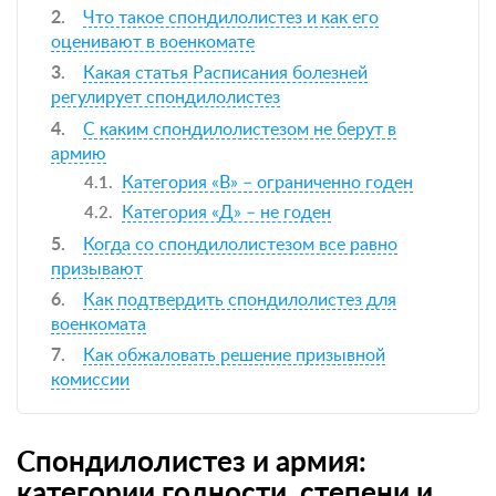
Что такое спондилолистез и как его
оценивают в военкомате
Какая статья Расписания болезней
регулирует спондилолистез
С каким спондилолистезом не берут в
армию
Категория «В» – ограниченно годен
Категория «Д» – не годен
Когда со спондилолистезом все равно
призывают
Как подтвердить спондилолистез для
военкомата
Как обжаловать решение призывной
комиссии
Спондилолистез и армия:
категории годности, степени и