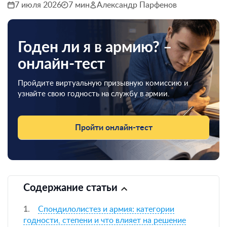
7 июля 2026
7 мин
Александр Парфенов
Годен ли я в армию? –
онлайн-тест
Пройдите виртуальную призывную комиссию и
узнайте свою годность на службу в армии.
Пройти онлайн-тест
Содержание статьи
Спондилолистез и армия: категории
годности, степени и что влияет на решение