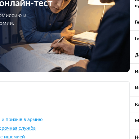
 онлайн-тест
п
омиссию и
Г
армии.
Г
Д
И
И
К
 и призыв в армию
М
 срочная служба
 с ишемией
Н