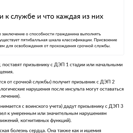
и к службе и что каждая из них
е заключение о способности гражданина выполнять
Существует пятибалльная шкала классификации. Присвоение
нием для освобождения от прохождения срочной службы.
т, поставят призывнику с ДЭП 1 стадии или начальными
щения.
тся от срочной службы) получит призывник с ДЭП 2
логические нарушения после инсульта могут оставаться
лечения).
нимается с воинского учета) дадут призывнику с ДЭП 3
ивел к умеренным или значительным нарушениям
вижений, когнитивных функций).
кая болезнь сердца. Она также как и ишемия