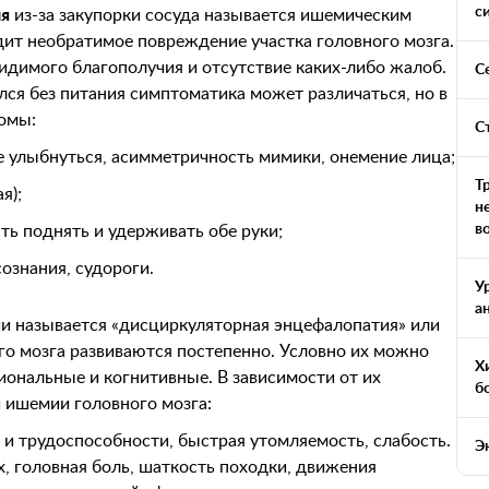
с
ия
из-за закупорки сосуда называется ишемическим
дит необратимое повреждение участка головного мозга.
видимого благополучия и отсутствие каких-либо жалоб.
С
ался без питания симптоматика может различаться, но в
омы:
С
е улыбнуться, асимметричность мимики, онемение лица;
Т
я);
н
в
ь поднять и удерживать обе руки;
ознания, судороги.
У
а
и называется «дисциркуляторная энцефалопатия» или
о мозга развиваются постепенно. Условно их можно
Х
иональные и когнитивные. В зависимости от их
б
ишемии головного мозга:
 и трудоспособности, быстрая утомляемость, слабость.
Э
, головная боль, шаткость походки, движения