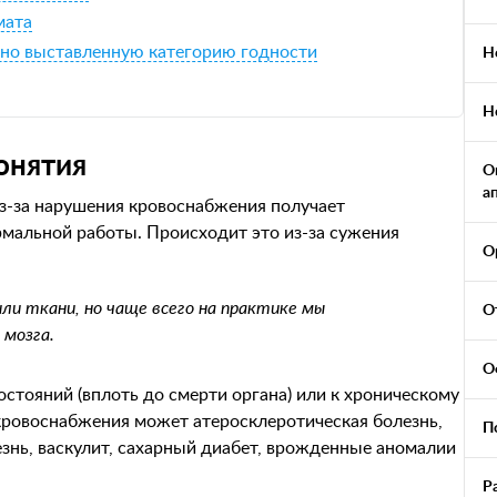
мата
но выставленную категорию годности
Н
Н
онятия
О
а
из-за нарушения кровоснабжения получает
мальной работы. Происходит это из-за сужения
О
и ткани, но чаще всего на практике мы
О
 мозга.
О
стояний (вплоть до смерти органа) или к хроническому
кровоснабжения может атеросклеротическая болезнь,
П
езнь, васкулит, сахарный диабет, врожденные аномалии
Р