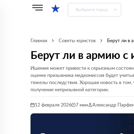
★
Выберите город
Главная
Советы юристов
Берут ли в 
Берут ли в армию с
Ишемия может привести к серьезным состояни
оценке призывника медкомиссия будет учитыв
тяжелы последствия. Хорошая новость в том,
получение непризывной категории.
12 февраля 2026
7 мин
Александр Парфе