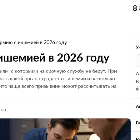
8
армию с ишемией в 2026 году
У
 ишемией в 2026 году
ям, с которыми на срочную службу не берут. При
А
ать какой орган страдает от ишемии и насколько
К
 что чаще всего призывник может рассчитывать на
Ф
А
нов
В
В