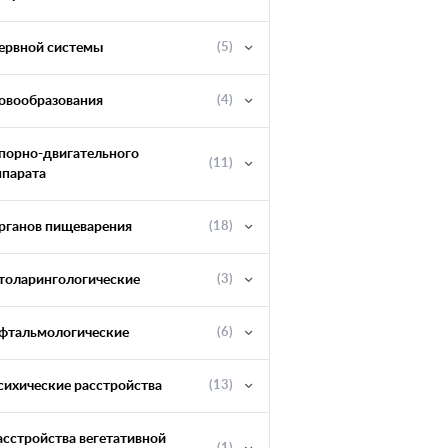
ервной системы
(5)
овообразования
(4)
порно-двигательного
(11)
ппарата
рганов пищеварения
(18)
толарингологические
(3)
фтальмологические
(6)
сихические расстройства
(13)
асстройства вегетативной