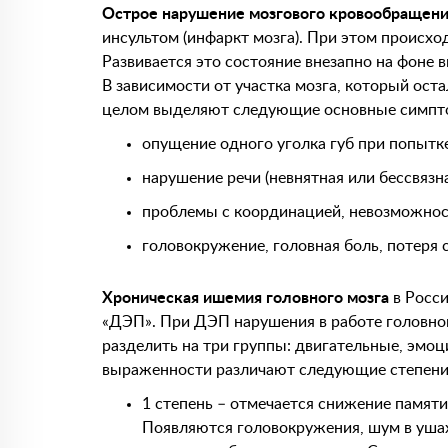
Острое нарушение мозгового кровообращен
инсультом (инфаркт мозга). При этом происхо
Развивается это состояние внезапно на фоне 
В зависимости от участка мозга, который ост
целом выделяют следующие основные симпт
опущение одного уголка губ при попытк
нарушение речи (невнятная или бессвязна
проблемы с координацией, невозможност
головокружение, головная боль, потеря с
Хроническая ишемия головного мозга
в Росси
«ДЭП». При ДЭП нарушения в работе головног
разделить на три группы: двигательные, эмоц
выраженности различают следующие степени 
1 степень – отмечается снижение памяти
Появляются головокружения, шум в ушах