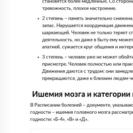
становятся более медленные. Со сторо
тревожность, плохое настроение.
2 степень – память значительно снижен
запас. Нарушается координация движени
шаркающей. Человек не только теряет 
деятельность, но даже в быту ему може
апатией, сужается круг общения и интер
3 степень – человек уже не может обой
присмотре. Человек полностью или прак
Движения даются с трудом: они замедл
прекращаются, даже к близким людям че
Ишемия мозга и категории 
В Расписании болезней – документе, указыва
годности – ишемия головного мозга рассматр
годности: «Б-4», «В» и «Д».