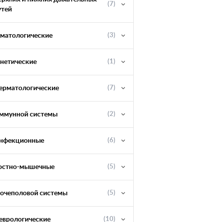
(7)
утей
ематологические
(3)
енетические
(1)
ерматологические
(7)
ммунной системы
(2)
нфекционные
(6)
остно-мышечные
(5)
очеполовой системы
(5)
еврологические
(10)