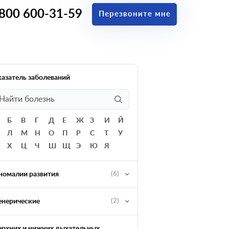
 800 600-31-59
Перезвоните мне
казатель заболеваний
Б
В
Г
Д
Е
Ж
З
И
Й
Л
М
Н
О
П
Р
С
Т
У
Х
Ц
Ч
Ш
Щ
Э
Ю
Я
номалии развития
(6)
енерические
(2)
ерхних и нижних дыхательных