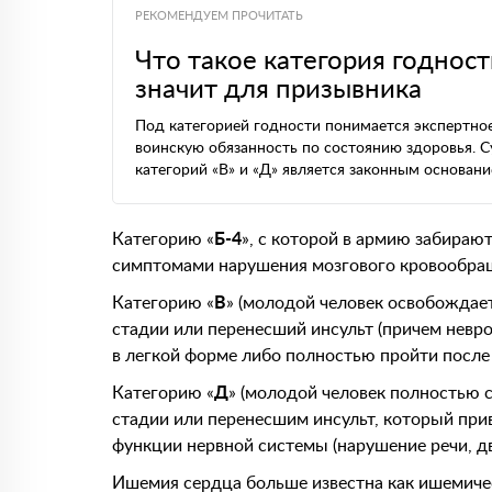
РЕКОМЕНДУЕМ ПРОЧИТАТЬ
Что такое категория годност
значит для призывника
Под категорией годности понимается экспертно
воинскую обязанность по состоянию здоровья. 
категорий «В» и «Д» является законным основа
Категорию «
Б-4
», с которой в армию забираю
симптомами нарушения мозгового кровообра
Категорию «
В
» (молодой человек освобождае
стадии или перенесший инсульт (причем невро
в легкой форме либо полностью пройти после 
Категорию «
Д
» (молодой человек полностью с
стадии или перенесшим инсульт, который пр
функции нервной системы (нарушение речи, д
Ишемия сердца больше известна как ишемичес