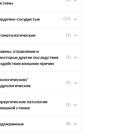
(1)
истемы
ердечно-сосудистые
(17)
томатологические
(1)
равмы, отравления и
екоторые другие последствия
(5)
оздействия внешних причин
рологические/
(5)
ндрологические
ирургические патологии
(2)
оюшной стенки
ндокринные
(8)