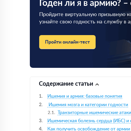
Годен ли я в армию? –
Пройдите виртуальную призывную к
узнайте свою годность на службу в 
Пройти онлайн-тест
Содержание статьи
Ишемия и армия: базовые понятия
Ишемия мозга и категории годности
Транзиторные ишемические атаки
Ишемическая болезнь сердца (ИБС) и
Как получить освобождение от армии