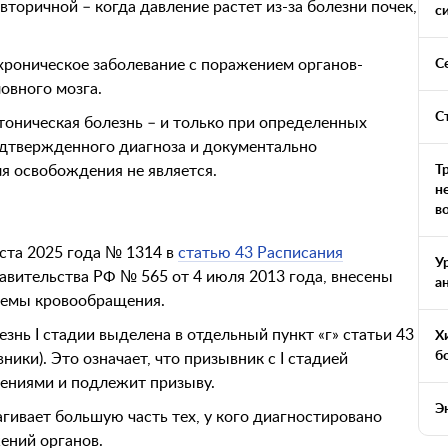
 вторичной – когда давление растет из-за болезни почек,
с
хроническое заболевание с поражением органов-
С
ловного мозга.
С
тоническая болезнь – и только при определенных
подтвержденного диагноза и документально
я освобождения не является.
Т
н
в
ста 2025 года № 1314 в
статью 43 Расписания
У
авительства РФ № 565 от 4 июля 2013 года, внесены
а
стемы кровообращения.
знь I стадии выделена в отдельный пункт «г» статьи 43
Х
б
вники). Это означает, что призывник с I стадией
чениями и подлежит призыву.
Э
гивает большую часть тех, у кого диагностировано
ений органов.