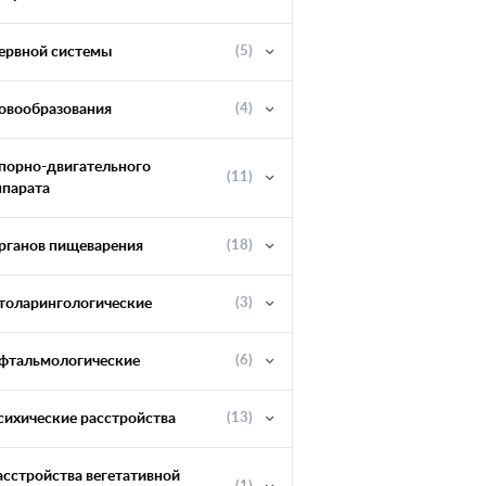
ервной системы
(5)
овообразования
(4)
порно-двигательного
(11)
ппарата
рганов пищеварения
(18)
толарингологические
(3)
фтальмологические
(6)
сихические расстройства
(13)
асстройства вегетативной