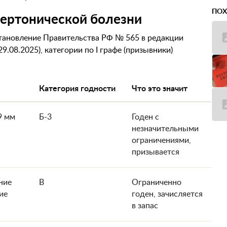
ПОХ
пертонической болезни
становление Правительства РФ № 565 в редакции
.08.2025), категории по I графе (призывники)
Категория годности
Что это значит
9 мм
Б-3
Годен с
незначительными
ограничениями,
призывается
ение
В
Ограниченно
ие
годен, зачисляется
в запас