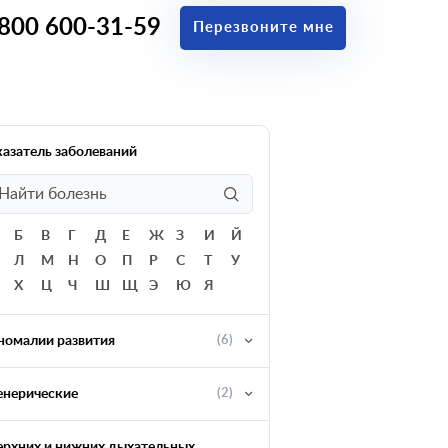
 800 600-31-59
Перезвоните мне
казатель заболеваний
Б
В
Г
Д
Е
Ж
З
И
Й
Л
М
Н
О
П
Р
С
Т
У
Х
Ц
Ч
Ш
Щ
Э
Ю
Я
номалии развития
(6)
енерические
(2)
ерхних и нижних дыхательных