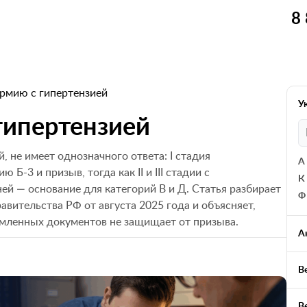
8
армию с гипертензией
У
 гипертензией
, не имеет однозначного ответа: I стадия
А
Б-3 и призыв, тогда как II и III стадии с
К
 — основание для категорий В и Д. Статья разбирает
Ф
вительства РФ от августа 2025 года и объясняет,
рмленных документов не защищает от призыва.
А
В
В