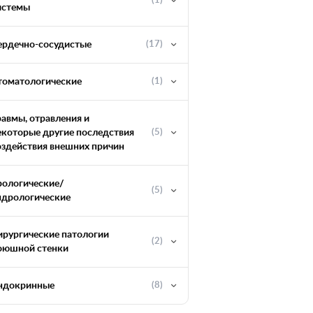
(1)
истемы
ердечно-сосудистые
(17)
томатологические
(1)
равмы, отравления и
екоторые другие последствия
(5)
оздействия внешних причин
рологические/
(5)
ндрологические
ирургические патологии
(2)
оюшной стенки
ндокринные
(8)