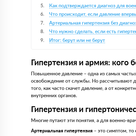
Как подтверждается диагноз для вое
Что происходит, если давление вперв
Артериальная гипертензия без диагно
Что нужно сделать, если есть гиперте
Итог: берут или не берут
Гипертензия и армия: кого б
Повышенное давление – одна из самых частых
освобождение от службы. Но рассчитывают дал
того, как часто скачет давление, а от конкрет
внутренних органов.
Гипертензия и гипертоничес
Многие путают эти понятия, а для военно-вр
Артериальная гипертензия
– это симптом, то