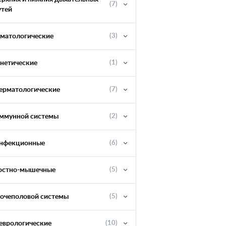
(7)
утей
ематологические
(3)
енетические
(1)
ерматологические
(7)
ммунной системы
(2)
нфекционные
(6)
остно-мышечные
(5)
очеполовой системы
(5)
еврологические
(10)