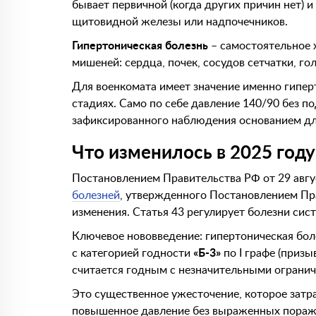
бывает первичной (когда других причин нет) и
щитовидной железы или надпочечников.
Гипертоническая болезнь
– самостоятельное 
мишеней: сердца, почек, сосудов сетчатки, го
Для военкомата имеет значение именно гипер
стадиях. Само по себе давление 140/90 без 
зафиксированного наблюдения основанием дл
Что изменилось в 2025 году
Постановлением Правительства РФ от 29 авгу
болезней
, утвержденного Постановлением Пр
изменения. Статья 43 регулирует болезни си
Ключевое нововведение: гипертоническая боле
с категорией годности
«Б-3»
по I графе (призы
считается годным с незначительными ограни
Это существенное ужесточение, которое затра
повышенное давление без выраженных пораж