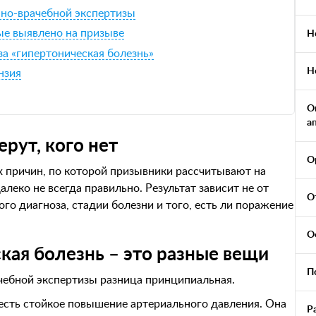
нно-врачебной экспертизы
ые выявлено на призыве
Н
за «гипертоническая болезнь»
Н
нзия
О
а
ерут, кого нет
О
 причин, по которой призывники рассчитывают на
еко не всегда правильно. Результат зависит не от
О
ного диагноза, стадии болезни и того, есть ли поражение
О
кая болезнь – это разные вещи
П
ачебной экспертизы разница принципиальная.
 есть стойкое повышение артериального давления. Она
Р