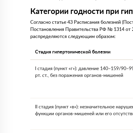
Категории годности при ги
Согласно статье 43 Расписания болезней (По
Постановления Правительства РФ № 1314 от 29
распределяются следующим образом:
Стадия гипертонической болезни
I стадия (пункт «г»): давление 140–159/90–9
рт. ст., без поражения органов-мишеней
II стадия (пункт «в»): незначительное наруш
функции органов-мишеней или его отсутств