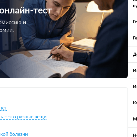
п
 онлайн-тест
омиссию и
Г
армии.
Г
Д
И
И
К
 нет
нь – это разные вещи
М
ской болезни
Н