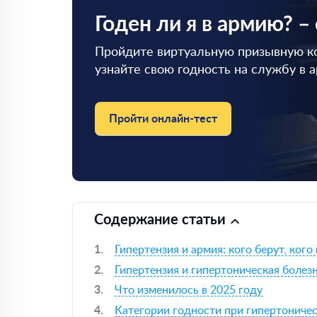
Годен ли я в армию? –
Пройдите виртуальную призывную к
узнайте свою годность на службу в 
Пройти онлайн-тест
Содержание статьи
Гипертензия и армия: кого берут, кого
Гипертензия и гипертоническая болез
Что изменилось в 2025 году
Категории годности при гипертониче