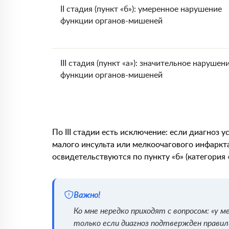
II стадия (пункт «б»): умеренное нарушение
функции органов-мишеней
III стадия (пункт «а»): значительное нарушен
функции органов-мишеней
По III стадии есть исключение: если диагноз
малого инсульта или мелкоочагового инфаркт
освидетельствуются по пункту «б» (категория «В
Важно!
Ко мне нередко приходят с вопросом: «у ме
только если диагноз подтвержден правил