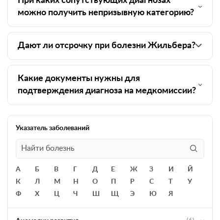
При каких сопутствующих диагнозах
можно получить непризывную категорию?
Дают ли отсрочку при болезни Жильбера?
Какие документы нужны для
подтверждения диагноза на медкомиссии?
Указатель заболеваний
А
Б
В
Г
Д
Е
Ж
З
И
Й
К
Л
М
Н
О
П
Р
С
Т
У
Ф
Х
Ц
Ч
Ш
Щ
Э
Ю
Я