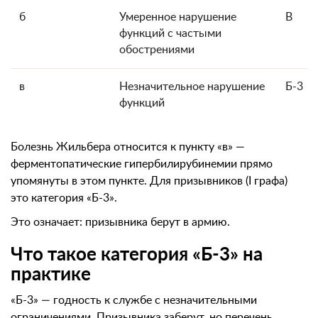
б
Умеренное нарушение
В
функций с частыми
обострениями
в
Незначительное нарушение
Б-3
функций
Болезнь Жильбера относится к пункту «в» —
ферментопатические гипербилирубинемии прямо
упомянуты в этом пункте. Для призывников (I графа)
это категория «Б-3».
Это означает: призывника берут в армию.
Что такое категория «Б-3» на
практике
«Б-3» — годность к службе с незначительными
ограничениями. Призывника заберут, но перечень