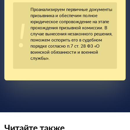
Проанализируем первичные документы
призывника и обеспечим полное
юридическое сопровождение на этапе
прохождения призывной комиссии. В
случае вынесения незаконного решения,
поможем оспорить его в судебном
порядке согласно п.7 ст. 28 ФЗ «О
воинской обязанности и военной
службы».
Читайте также