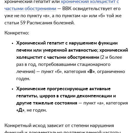
хронический гепатит или
хронический холецистит с
частыми обострениями
— ВВК освидетельствует его
уже не по пункту «в», а по пунктам «а» или «б» той же
статьи 59 Расписания болезней.
Конкретно:
Хронический гепатит с нарушением функции
печени или умеренной активностью; хронический
холецистит с частыми обострениями
(2 и более
раз в год, потребовавшими стационарного
лечения) — пункт «б», категория
«В»
, ограниченно
годен.
Хронические прогрессирующие активные
гепатиты, цирроз в стадии декомпенсации и
другие тяжелые состояния
— пункт «а», категория
«Д»
, не годен.
Конкретный исход зависит от степени нарушения
функций и документально подтвержденной частоты