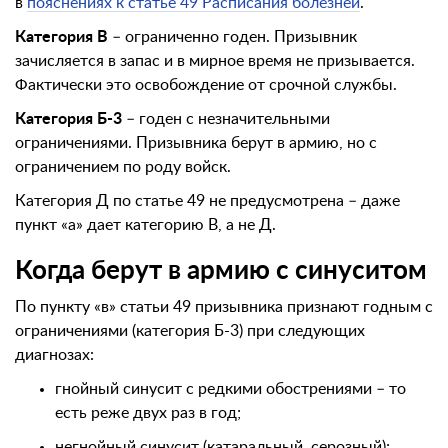
в
пояснениях к статье 49 Расписания болезней
.
Категория В
– ограниченно годен. Призывник
зачисляется в запас и в мирное время не призывается.
Фактически это освобождение от срочной службы.
Категория Б-3
– годен с незначительными
ограничениями. Призывника берут в армию, но с
ограничением по роду войск.
Категория Д по статье 49 не предусмотрена – даже
пункт «а» дает категорию В, а не Д.
Когда берут в армию с синуситом
По пункту «в» статьи 49 призывника признают годным с
ограничениями (категория Б-3) при следующих
диагнозах:
гнойный синусит с редкими обострениями – то
есть реже двух раз в год;
негнойный синусит (катаральный, серозный);