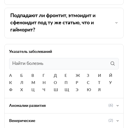
Подпадают ли фронтит, этмоидит и
сфеноидит под ту же статью, что и
гайморит?
Указатель заболеваний
А
Б
В
Г
Д
Е
Ж
З
И
Й
К
Л
М
Н
О
П
Р
С
Т
У
Ф
Х
Ц
Ч
Ш
Щ
Э
Ю
Я
Аномалии развития
(6)
Венерические
(2)