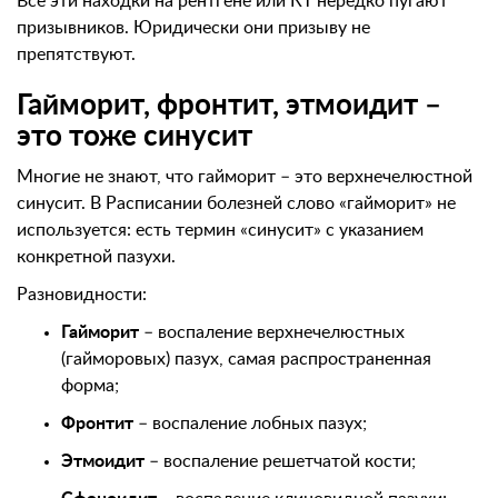
Все эти находки на рентгене или КТ нередко пугают
призывников. Юридически они призыву не
препятствуют.
Гайморит, фронтит, этмоидит –
это тоже синусит
Многие не знают, что гайморит – это верхнечелюстной
синусит. В Расписании болезней слово «гайморит» не
используется: есть термин «синусит» с указанием
конкретной пазухи.
Разновидности:
Гайморит
– воспаление верхнечелюстных
(гайморовых) пазух, самая распространенная
форма;
Фронтит
– воспаление лобных пазух;
Этмоидит
– воспаление решетчатой кости;