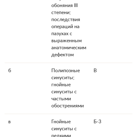
обоняния III
степени;
последствия
операций на
пазухах с
выраженным
анатомическим
дефектом
б
Полипозные
В
синуситы;
гнойные
синуситы с
частыми
обострениями
в
Гнойные
Б-3
синуситы с
редкими