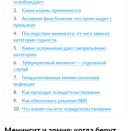
освобождают
Какие нормы применяются
Активная фаза болезни: что происходит с
призывом
Последствия менингита: от чего зависит
категория годности
Какие осложнения дают непризывную
категорию
Туберкулезный менингит — отдельный
случай
Генерализованная менингококковая
инфекция
Как проходит освидетельствование
Как обжаловать решение ВВК
Что влияет на итог освидетельствования
Менингит и армия: когда берут,