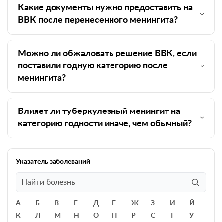
Какие документы нужно предоставить на
ВВК после перенесенного менингита?
Можно ли обжаловать решение ВВК, если
поставили годную категорию после
менингита?
Влияет ли туберкулезный менингит на
категорию годности иначе, чем обычный?
Указатель заболеваний
А
Б
В
Г
Д
Е
Ж
З
И
Й
К
Л
М
Н
О
П
Р
С
Т
У