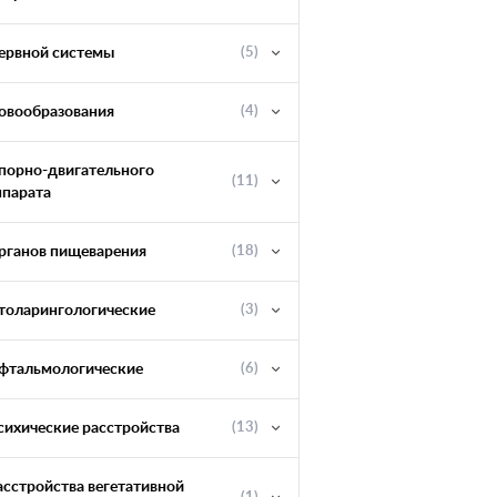
ервной системы
(5)
овообразования
(4)
порно-двигательного
(11)
ппарата
рганов пищеварения
(18)
толарингологические
(3)
фтальмологические
(6)
сихические расстройства
(13)
асстройства вегетативной