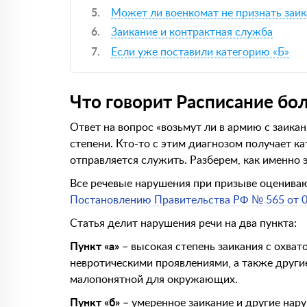
Может ли военкомат не признать заи
Заикание и контрактная служба
Если уже поставили категорию «Б»
Что говорит Расписание бо
Ответ на вопрос «возьмут ли в армию с заикани
степени. Кто-то с этим диагнозом получает ка
отправляется служить. Разберем, как именно э
Все речевые нарушения при призыве оцениваю
Постановлению Правительства РФ № 565 от 0
Статья делит нарушения речи на два пункта:
Пункт «а»
– высокая степень заикания с охват
невротическими проявлениями, а также другие
малопонятной для окружающих.
Пункт «б»
– умеренное заикание и другие нару