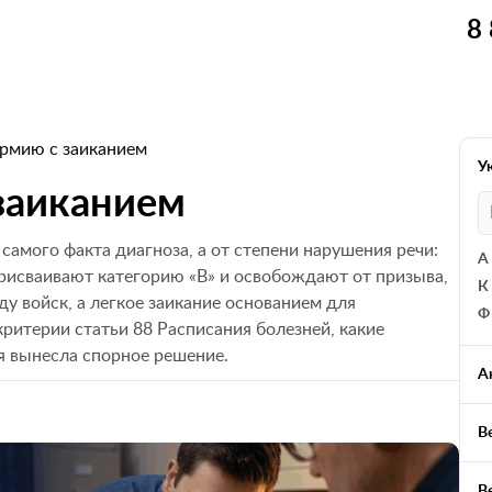
8
армию с заиканием
У
 заиканием
 самого факта диагноза, а от степени нарушения речи:
А
рисваивают категорию «В» и освобождают от призыва,
К
ду войск, а легкое заикание основанием для
Ф
критерии статьи 88 Расписания болезней, какие
я вынесла спорное решение.
А
В
В