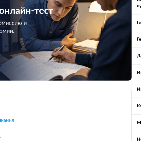
п
 онлайн-тест
омиссию и
Г
армии.
Г
Д
И
И
К
икания
М
т
Н