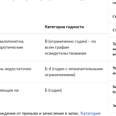
с
С
Категория годности
С
малопонятна,
В (ограниченно годен) – по
Т
вротические
всем графам
н
освидетельствования
в
У
ечь недостаточно
Б-4 (годен с незначительными
а
ограничениями)
Х
ияющее на
Б (годен)
б
Э
ождение от призыва и зачисление в запас.
Категория