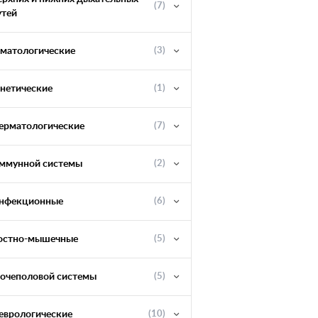
(7)
утей
ематологические
(3)
енетические
(1)
ерматологические
(7)
ммунной системы
(2)
нфекционные
(6)
остно-мышечные
(5)
очеполовой системы
(5)
еврологические
(10)