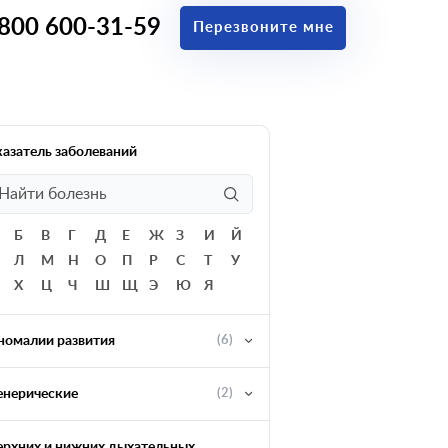
 800 600-31-59
Перезвоните мне
казатель заболеваний
Б
В
Г
Д
Е
Ж
З
И
Й
Л
М
Н
О
П
Р
С
Т
У
Х
Ц
Ч
Ш
Щ
Э
Ю
Я
номалии развития
(6)
енерические
(2)
ерхних и нижних дыхательных