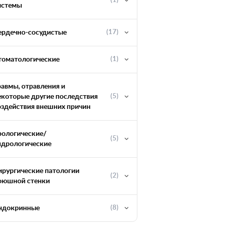
(1)
истемы
ердечно-сосудистые
(17)
томатологические
(1)
равмы, отравления и
екоторые другие последствия
(5)
оздействия внешних причин
рологические/
(5)
ндрологические
ирургические патологии
(2)
оюшной стенки
ндокринные
(8)