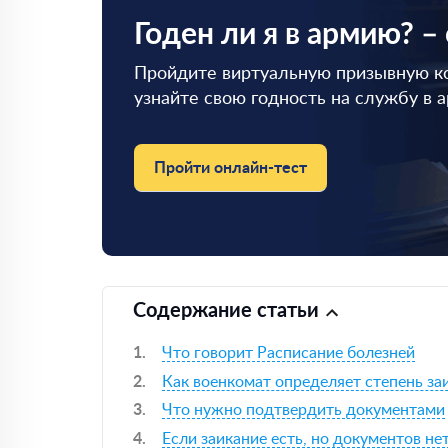
Годен ли я в армию? –
Пройдите виртуальную призывную к
узнайте свою годность на службу в 
Пройти онлайн-тест
Содержание статьи
Что говорит Расписание болезней
Как военкомат определяет степень за
Что нужно подтвердить документами
Если заикание есть, но документов не