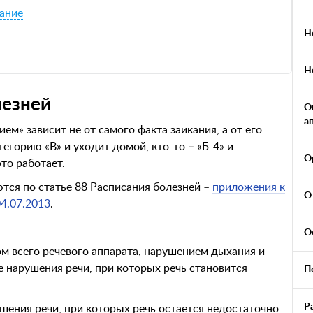
кание
Н
Н
лезней
О
а
ем» зависит не от самого факта заикания, а от его
тегорию «В» и уходит домой, кто-то – «Б-4» и
О
то работает.
тся по статье 88 Расписания болезней –
приложения к
О
4.07.2013
.
О
ом всего речевого аппарата, нарушением дыхания и
 нарушения речи, при которых речь становится
П
Р
шения речи, при которых речь остается недостаточно