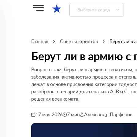
★
Выберите город
Главная
Советы юристов
Берут ли в 
Берут ли в армию с
Вопрос о том, берут ли в армию с гепатитом, 
заболевания, активностью процесса и степен
лежат в основе присвоения категории годности
разобраны сценарии для гепатита А, В и С, т
решения военкомата.
17 мая 2026
7 мин
Александр Парфенов