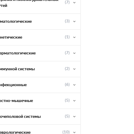
(7)
утей
ематологические
(3)
енетические
(1)
ерматологические
(7)
ммунной системы
(2)
нфекционные
(6)
остно-мышечные
(5)
очеполовой системы
(5)
еврологические
(10)