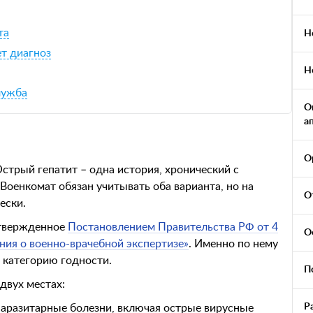
та
Н
ет диагноз
Н
лужба
О
а
О
Острый гепатит – одна история, хронический с
Военкомат обязан учитывать оба варианта, но на
О
ески.
утвержденное
Постановлением Правительства РФ от 4
О
ия о военно-врачебной экспертизе»
. Именно по нему
 категорию годности.
П
двух местах:
Р
аразитарные болезни, включая острые вирусные