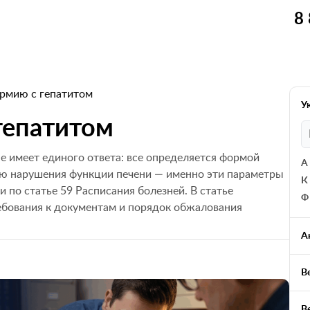
8
армию с гепатитом
У
 гепатитом
не имеет единого ответа: все определяется формой
А
ью нарушения функции печени — именно эти параметры
К
 по статье 59 Расписания болезней. В статье
Ф
ребования к документам и порядок обжалования
А
В
В