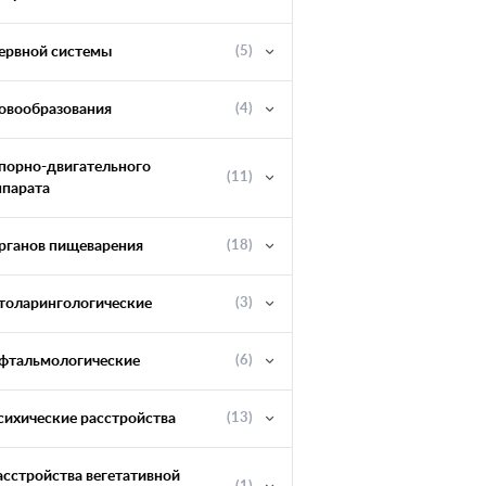
ервной системы
(5)
овообразования
(4)
порно-двигательного
(11)
ппарата
рганов пищеварения
(18)
толарингологические
(3)
фтальмологические
(6)
сихические расстройства
(13)
асстройства вегетативной