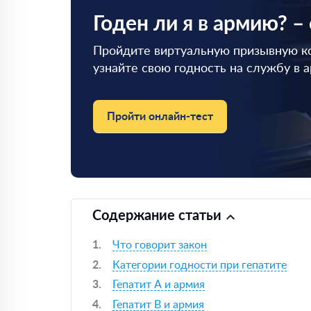
Годен ли я в армию? –
Пройдите виртуальную призывную к
узнайте свою годность на службу в 
Пройти онлайн-тест
Содержание статьи
Что говорит закон
Категории годности при гепатите
Гепатит А и армия
Гепатит В и армия