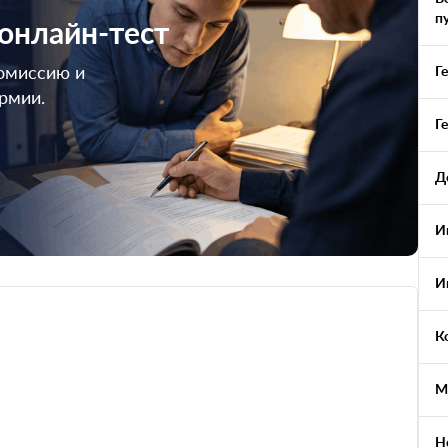
п
 онлайн-тест
омиссию и
Г
армии.
Г
Д
И
И
К
М
Н