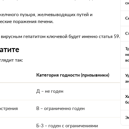
с
 желчного пузыря, желчевыводящих путей и
С
еские поражения печени.
С
вирусным гепатитом ключевой будет именно статья 59.
патите
Т
н
глядит так:
в
Категория годности (призывники)
У
а
Д – не годен
Х
б
острения
В – ограниченно годен
Э
Б-3 – годен с ограничениями