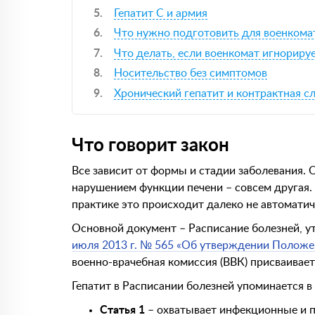
Гепатит С и армия
Что нужно подготовить для военкома
Что делать, если военкомат игнориру
Носительство без симптомов
Хронический гепатит и контрактная с
Что говорит закон
Все зависит от формы и стадии заболевания. 
нарушением функции печени – совсем другая. 
практике это происходит далеко не автоматич
Основной документ – Расписание болезней, 
июля 2013 г. № 565 «Об утверждении Положен
военно-врачебная комиссия (ВВК) присваивает
Гепатит в Расписании болезней упоминается в 
Статья 1
– охватывает инфекционные и п