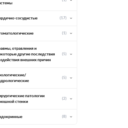
(1)
истемы
ердечно-сосудистые
(17)
томатологические
(1)
равмы, отравления и
екоторые другие последствия
(5)
оздействия внешних причин
рологические/
(5)
ндрологические
ирургические патологии
(2)
оюшной стенки
ндокринные
(8)