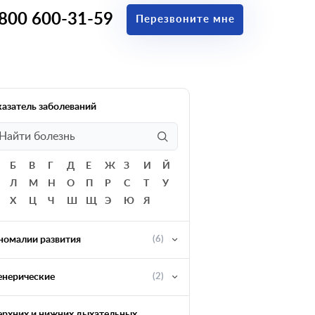
 800 600-31-59
Перезвоните мне
казатель заболеваний
Б
В
Г
Д
Е
Ж
З
И
Й
Л
М
Н
О
П
Р
С
Т
У
Х
Ц
Ч
Ш
Щ
Э
Ю
Я
номалии развития
(6)
енерические
(2)
ерхних и нижних дыхательных