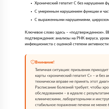
Хронический гепатит С без нарушения фу
С умеренным нарушением функции и част
С выраженными нарушениями, циррозом 
Ключевое слово здесь – «подтвержденное». В
подтверждения: анализы на РНК вируса, урове
инфекциониста с оценкой степени активности
Внимание!
Типичная ситуация: призывник приходит
карты «хронический гепатит С» – и без 
технически вправе не принять этот диаг
Расписание болезней требует, чтобы х
обследованием – в идеале с результатам
клиническими, лабораторными и инст
стабильное поражение печени не менее 