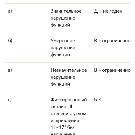
а)
Значительное
Д – не годен
нарушение
функций
б)
Умеренное
В – ограниченно г
нарушение
функций
в)
Незначительное
В – ограниченно г
нарушение
функций
г)
Фиксированный
Б-4
сколиоз II
степени с углом
искривления
11–17° без
нарушения