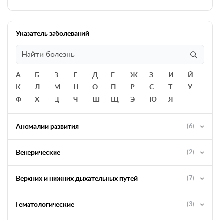
Указатель заболеваний
А
Б
В
Г
Д
Е
Ж
З
И
Й
К
Л
М
Н
О
П
Р
С
Т
У
Ф
Х
Ц
Ч
Ш
Щ
Э
Ю
Я
Аномалии развития
(6)
Венерические
(2)
Верхних и нижних дыхательных путей
(7)
Гематологические
(3)