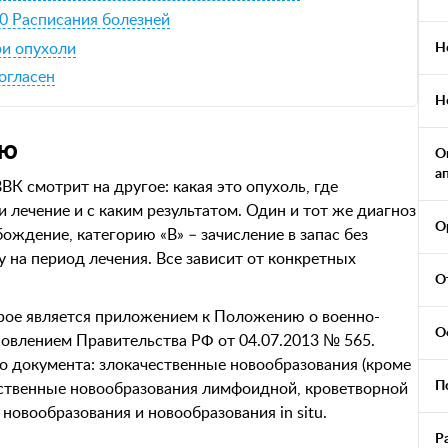
0 Расписания болезней
ри опухоли
Н
огласен
Н
ью
О
а
ВК смотрит на другое: какая это опухоль, где
 лечение и с каким результатом. Один и тот же диагноз
О
ождение, категорию «В» – зачисление в запас без
у на период лечения. Все зависит от конкретных
О
орое является приложением к Положению о военно-
О
овлением Правительства РФ от 04.07.2013 № 565.
го документа: злокачественные новообразования (кроме
П
ественные новообразования лимфоидной, кроветворной
новообразования и новообразования in situ.
Р