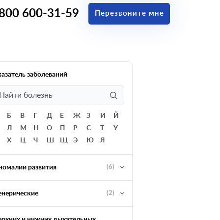
 800 600-31-59
Перезвоните мне
казатель заболеваний
Б
В
Г
Д
Е
Ж
З
И
Й
Л
М
Н
О
П
Р
С
Т
У
Х
Ц
Ч
Ш
Щ
Э
Ю
Я
номалии развития
(6)
енерические
(2)
ерхних и нижних дыхательных