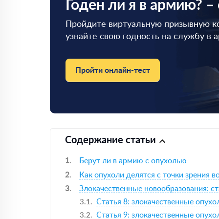
Годен ли я в армию? –
Пройдите виртуальную призывную к
узнайте свою годность на службу в 
Пройти онлайн-тест
Содержание статьи
Берут ли в армию с опухолью
Как опухоли делятся с точки зрения 
Злокачественные новообразования: ст
Статья 8: злокачественные опухо
Статья 9: злокачественные опух