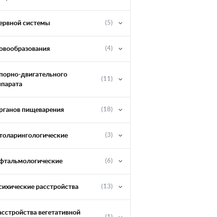
ервной системы
(5)
овообразования
(4)
порно-двигательного
(11)
ппарата
рганов пищеварения
(18)
толарингологические
(3)
фтальмологические
(6)
сихические расстройства
(13)
асстройства вегетативной