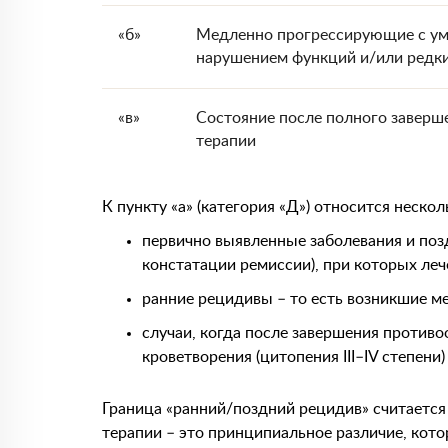
«б»
Медленно прогрессирующие с у
нарушением функций и/или редк
«в»
Состояние после полного заверш
терапии
К пункту «а» (категория «Д») относится неско
первично выявленные заболевания и позд
констатации ремиссии), при которых леч
ранние рецидивы – то есть возникшие ме
случаи, когда после завершения против
кроветворения (цитопения III–IV степени)
Граница «ранний/поздний рецидив» считается 
терапии – это принципиальное различие, кото