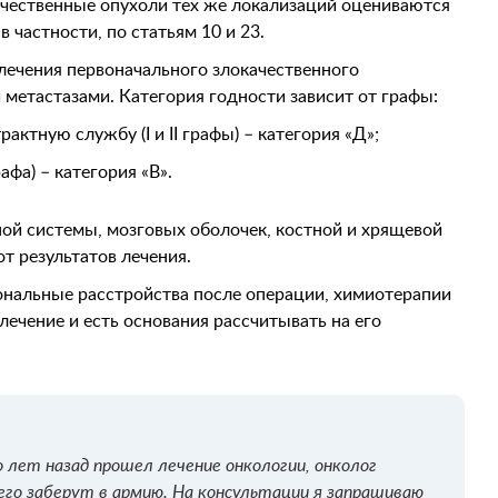
чественные опухоли тех же локализаций оцениваются
в частности, по статьям 10 и 23.
лечения первоначального злокачественного
 метастазами. Категория годности зависит от графы:
ктную службу (I и II графы) – категория «Д»;
фа) – категория «В».
ой системы, мозговых оболочек, костной и хрящевой
от результатов лечения.
ональные расстройства после операции, химиотерапии
лечение и есть основания рассчитывать на его
 лет назад прошел лечение онкологии, онколог
о его заберут в армию. На консультации я запрашиваю