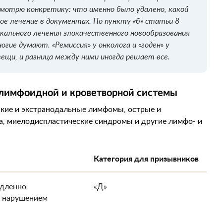
 смотрю конкретику: что именно было удалено, какой
ое лечение в документах. По пункту «б» статьи 8
икального лечения злокачественного новообразования
ногие думают. «Ремиссия» у онколога и «годен» у
вещи, и разница между ними иногда решает все.
и лимфоидной и кроветворной системы
кие и экстранодальные лимфомы, острые и
а, миелодиспластические синдромы и другие лимфо- и
Категория для призывников
едленно
«Д»
 нарушением