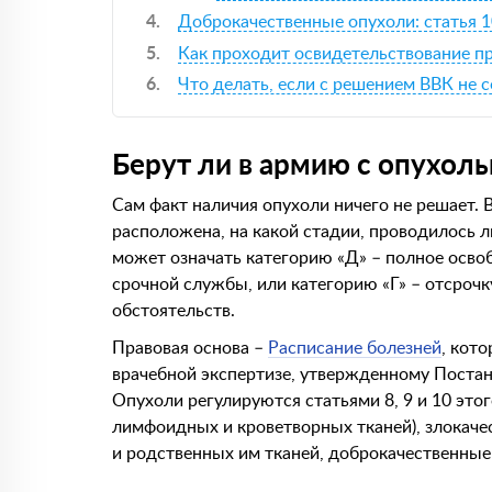
Доброкачественные опухоли: статья 1
Как проходит освидетельствование п
Что делать, если с решением ВВК не с
Берут ли в армию с опухол
Сам факт наличия опухоли ничего не решает. В
расположена, на какой стадии, проводилось ли
может означать категорию «Д» – полное освоб
срочной службы, или категорию «Г» – отсрочк
обстоятельств.
Правовая основа –
Расписание болезней
, кот
врачебной экспертизе, утвержденному Постан
Опухоли регулируются статьями 8, 9 и 10 это
лимфоидных и кроветворных тканей), злокач
и родственных им тканей, доброкачественные 