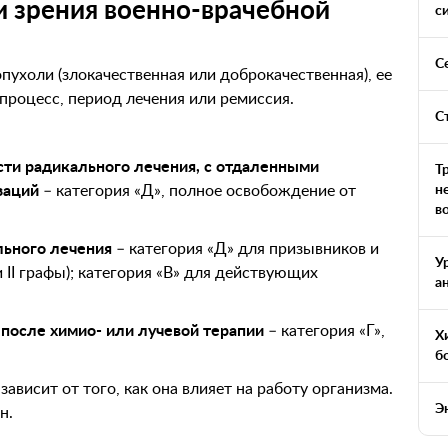
и зрения военно-врачебной
с
С
ухоли (злокачественная или доброкачественная), ее
процесс, период лечения или ремиссия.
С
сти радикального лечения, с отдаленными
Т
н
заций
– категория «Д», полное освобождение от
в
льного лечения
– категория «Д» для призывников и
У
 II графы); категория «В» для действующих
а
после химио- или лучевой терапии
– категория «Г»,
Х
б
зависит от того, как она влияет на работу организма.
Э
н.