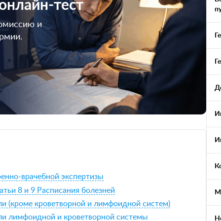
 онлайн-тест
п
омиссию и
Г
армии.
Г
Д
И
И
К
военно-врачебной экспертизы
атьи 8 и 9 Расписания болезней
М
ли (кроме кроветворной и лимфоидной систем)
оли лимфоидной и кроветворной системы
Н