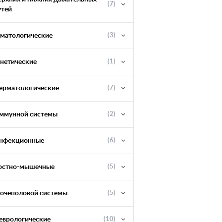
(7)
утей
ематологические
(3)
енетические
(1)
ерматологические
(7)
ммунной системы
(2)
нфекционные
(6)
остно-мышечные
(5)
очеполовой системы
(5)
еврологические
(10)