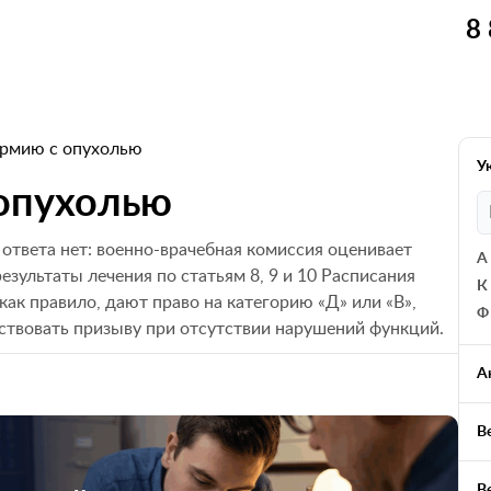
8
армию с опухолью
У
 опухолью
ответа нет: военно-врачебная комиссия оценивает
А
езультаты лечения по статьям 8, 9 и 10 Расписания
К
как правило, дают право на категорию «Д» или «В»,
Ф
тствовать призыву при отсутствии нарушений функций.
А
В
В