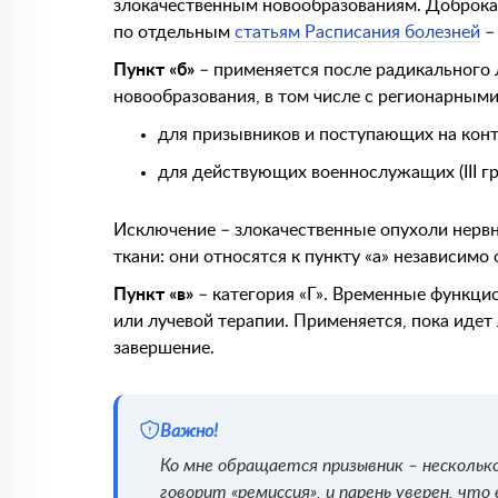
злокачественным новообразованиям. Доброка
по отдельным
статьям Расписания болезней
– 
Пункт «б»
– применяется после радикального 
новообразования, в том числе с регионарными
для призывников и поступающих на контра
для действующих военнослужащих (III гра
Исключение – злокачественные опухоли нервн
ткани: они относятся к пункту «а» независимо 
Пункт «в»
– категория «Г». Временные функци
или лучевой терапии. Применяется, пока идет 
завершение.
Важно!
Ко мне обращается призывник – несколько
говорит «ремиссия», и парень уверен, чт