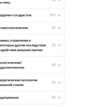
(1)
истемы
ердечно-сосудистые
(17)
томатологические
(1)
равмы, отравления и
екоторые другие последствия
(5)
оздействия внешних причин
рологические/
(5)
ндрологические
ирургические патологии
(2)
оюшной стенки
ндокринные
(8)