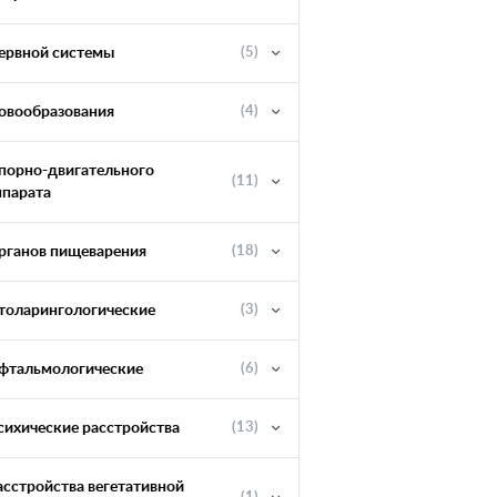
ервной системы
(5)
овообразования
(4)
порно-двигательного
(11)
ппарата
рганов пищеварения
(18)
толарингологические
(3)
фтальмологические
(6)
сихические расстройства
(13)
асстройства вегетативной