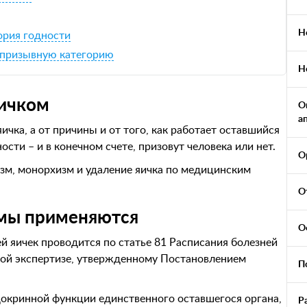
Н
ория годности
а призывную категорию
Н
яичком
О
а
яичка, а от причины и от того, как работает оставшийся
сти – и в конечном счете, призовут человека или нет.
О
изм, монорхизм и удаление яичка по медицинским
О
рмы применяются
О
й яичек проводится по статье 81 Расписания болезней
ой экспертизе, утвержденному Постановлением
П
докринной функции единственного оставшегося органа,
Р