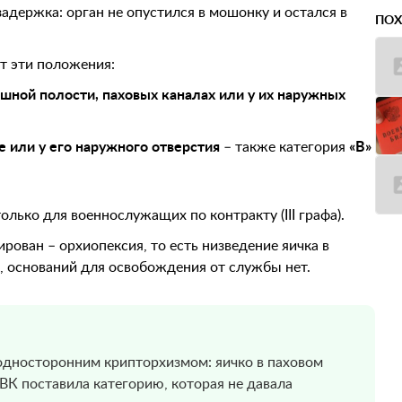
 задержка: орган не опустился в мошонку и остался в
ПОХ
т эти положения:
шной полости, паховых каналах или у их наружных
е или у его наружного отверстия
– также категория
«В»
олько для военнослужащих по контракту (III графа).
ован – орхиопексия, то есть низведение яичка в
, оснований для освобождения от службы нет.
односторонним крипторхизмом: яичко в паховом
ВВК поставила категорию, которая не давала