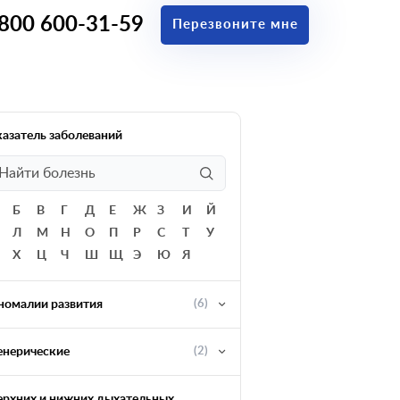
 800 600-31-59
Перезвоните мне
казатель заболеваний
Б
В
Г
Д
Е
Ж
З
И
Й
Л
М
Н
О
П
Р
С
Т
У
Х
Ц
Ч
Ш
Щ
Э
Ю
Я
номалии развития
(6)
енерические
(2)
ерхних и нижних дыхательных