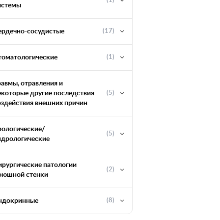
(1)
истемы
ердечно-сосудистые
(17)
томатологические
(1)
равмы, отравления и
екоторые другие последствия
(5)
оздействия внешних причин
рологические/
(5)
ндрологические
ирургические патологии
(2)
оюшной стенки
ндокринные
(8)