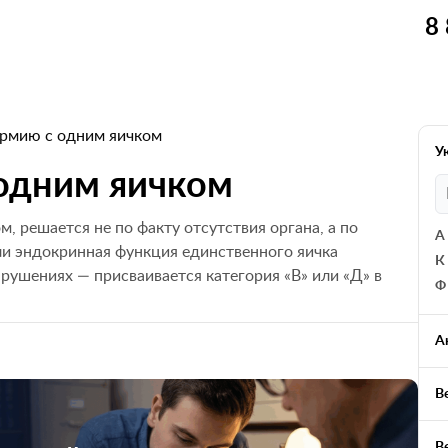
8
армию с одним яичком
У
 одним яичком
м, решается не по факту отсутствия органа, а по
А
ли эндокринная функция единственного яичка
К
арушениях — присваивается категория «В» или «Д» в
Ф
А
В
В