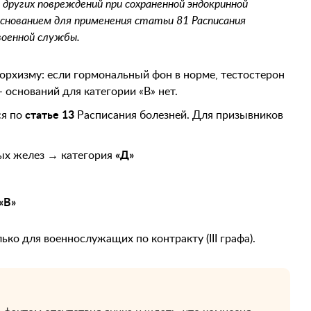
 других повреждений при сохраненной эндокринной
основанием для применения статьи 81 Расписания
военной службы.
орхизму: если гормональный фон в норме, тестостерон
 оснований для категории «В» нет.
ся по
статье 13
Расписания болезней. Для призывников
ых желез → категория
«Д»
«В»
ько для военнослужащих по контракту (III графа).