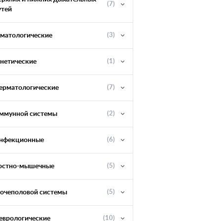
(7)
утей
ематологические
(3)
енетические
(1)
ерматологические
(7)
ммунной системы
(2)
нфекционные
(6)
остно-мышечные
(5)
очеполовой системы
(5)
еврологические
(10)