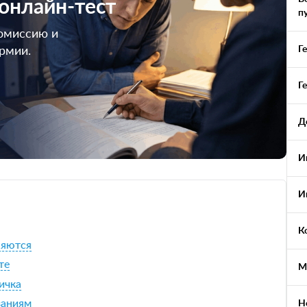
 онлайн-тест
п
омиссию и
Г
армии.
Г
Д
И
И
К
няются
те
М
ичка
заниям
Н