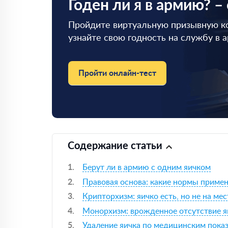
Годен ли я в армию? –
Пройдите виртуальную призывную к
узнайте свою годность на службу в 
Пройти онлайн-тест
Содержание статьи
Берут ли в армию с одним яичком
Правовая основа: какие нормы приме
Крипторхизм: яичко есть, но не на мес
Монорхизм: врожденное отсутствие я
Удаление яичка по медицинским пока