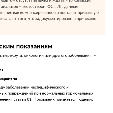
 фактом отсутствия яичка и ждать, что комиссия
 анализов – тестостерон, ФСГ, ЛГ, данные
тояние как компенсированное и поставит призывную
ноза, а от того, что задокументировано и принесено
нским показаниям
, перекрута, онкологии или другого заболевания, –
ая.
охранена
оду заболеваний неспецифического и
 иных повреждений при нормальных гормональных
енения статьи 81. Призывник признается годным.