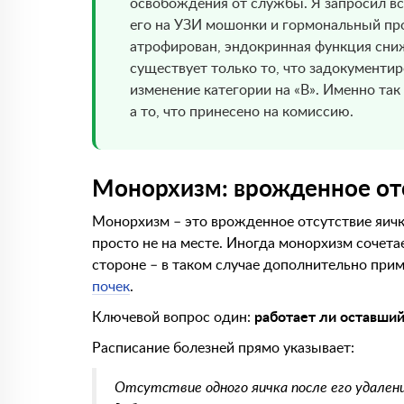
освобождения от службы. Я запросил в
его на УЗИ мошонки и гормональный про
атрофирован, эндокринная функция сниж
существует только то, что задокументи
изменение категории на «В». Именно так 
а то, что принесено на комиссию.
Монорхизм: врожденное от
Монорхизм – это врожденное отсутствие яичка
просто не на месте. Иногда монорхизм сочета
стороне – в таком случае дополнительно пр
почек
.
Ключевой вопрос один:
работает ли оставший
Расписание болезней прямо указывает:
Отсутствие одного яичка после его удалени