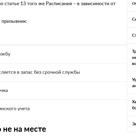
с
о статье 13 того же Расписания – в зависимости от
С
 призывник:
С
Т
лужбу
н
в
сляется в запас без срочной службы
У
а
очка
Х
б
инского учета
Э
 не на месте