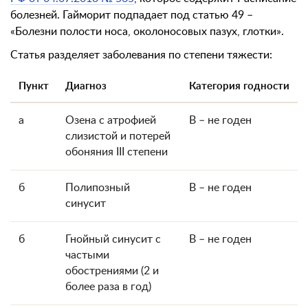
болезней. Гайморит подпадает под статью 49 –
«Болезни полости носа, околоносовых пазух, глотки».
Статья разделяет заболевания по степени тяжести:
Пункт
Диагноз
Категория годности
а
Озена с атрофией
В – не годен
слизистой и потерей
обоняния III степени
б
Полипозный
В – не годен
синусит
б
Гнойный синусит с
В – не годен
частыми
обострениями (2 и
более раза в год)