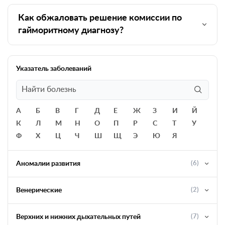
Как обжаловать решение комиссии по
гайморитному диагнозу?
Указатель заболеваний
А
Б
В
Г
Д
Е
Ж
З
И
Й
К
Л
М
Н
О
П
Р
С
Т
У
Ф
Х
Ц
Ч
Ш
Щ
Э
Ю
Я
Аномалии развития
(6)
Венерические
(2)
Верхних и нижних дыхательных путей
(7)