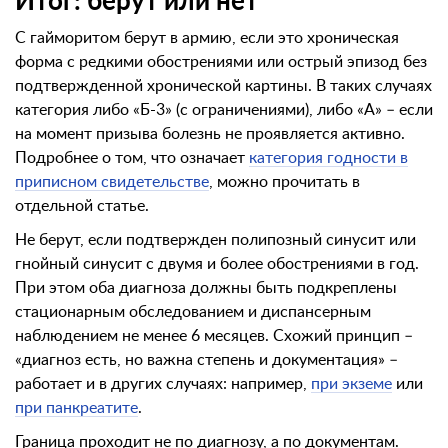
Итог: берут или нет
С гайморитом берут в армию, если это хроническая
форма с редкими обострениями или острый эпизод без
подтвержденной хронической картины. В таких случаях
категория либо «Б-3» (с ограничениями), либо «А» – если
на момент призыва болезнь не проявляется активно.
Подробнее о том, что означает
категория годности в
приписном свидетельстве
, можно прочитать в
отдельной статье.
Не берут, если подтвержден полипозный синусит или
гнойный синусит с двумя и более обострениями в год.
При этом оба диагноза должны быть подкреплены
стационарным обследованием и диспансерным
наблюдением не менее 6 месяцев. Схожий принцип –
«диагноз есть, но важна степень и документация» –
работает и в других случаях: например,
при экземе
или
при панкреатите
.
Граница проходит не по диагнозу, а по документам.