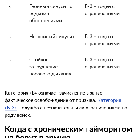
в
Гнойный синусит с
Б-3 – годен с
редкими
ограничениями
обострениями
в
Негнойный синусит
Б-3 – годен с
ограничениями
в
Стойкое
Б-3 – годен с
затруднение
ограничениями
носового дыхания
Категория «В» означает зачисление в запас –
фактическое освобождение от призыва.
Категория
«Б-3»
– служба с незначительными ограничениями по
роду войск.
Когда с хроническим гайморитом
не берут в армию