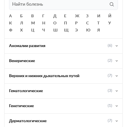
А
Б
В
Г
Д
Е
Ж
З
И
Й
К
Л
М
Н
О
П
Р
С
Т
У
Ф
Х
Ц
Ч
Ш
Щ
Э
Ю
Я
Аномалии развития
(6)
Венерические
(2)
Верхних и нижних дыхательных путей
(7)
Гематологические
(3)
Генетические
(1)
Дерматологические
(7)