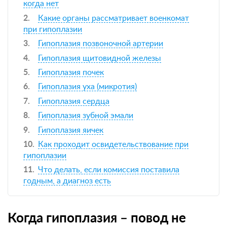
когда нет
Какие органы рассматривает военкомат
при гипоплазии
Гипоплазия позвоночной артерии
Гипоплазия щитовидной железы
Гипоплазия почек
Гипоплазия уха (микротия)
Гипоплазия сердца
Гипоплазия зубной эмали
Гипоплазия яичек
Как проходит освидетельствование при
гипоплазии
Что делать, если комиссия поставила
годным, а диагноз есть
Когда гипоплазия – повод не