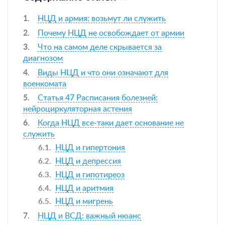
НЦД и армия: возьмут ли служить
Почему НЦД не освобождает от армии
Что на самом деле скрывается за
диагнозом
Виды НЦД и что они означают для
военкомата
Статья 47 Расписания болезней:
нейроциркуляторная астения
Когда НЦД все-таки дает основание не
служить
НЦД и гипертония
НЦД и депрессия
НЦД и гипотиреоз
НЦД и аритмия
НЦД и мигрень
НЦД и ВСД: важный нюанс