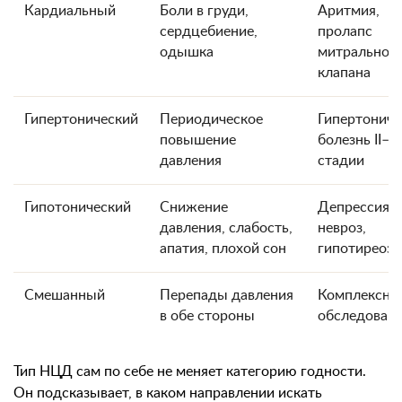
Кардиальный
Боли в груди,
Аритмия,
сердцебиение,
пролапс
одышка
митральног
клапана
Гипертонический
Периодическое
Гипертониче
повышение
болезнь II–III
давления
стадии
Гипотонический
Снижение
Депрессия,
давления, слабость,
невроз,
апатия, плохой сон
гипотиреоз
Смешанный
Перепады давления
Комплексно
в обе стороны
обследован
Тип НЦД сам по себе не меняет категорию годности.
Он подсказывает, в каком направлении искать