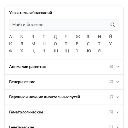
Указатель заболеваний
А
Б
В
Г
Д
Е
Ж
З
И
Й
К
Л
М
Н
О
П
Р
С
Т
У
Ф
Х
Ц
Ч
Ш
Щ
Э
Ю
Я
Аномалии развития
(6)
Венерические
(2)
Верхних и нижних дыхательных путей
(7)
Гематологические
(3)
Генетические
(1)