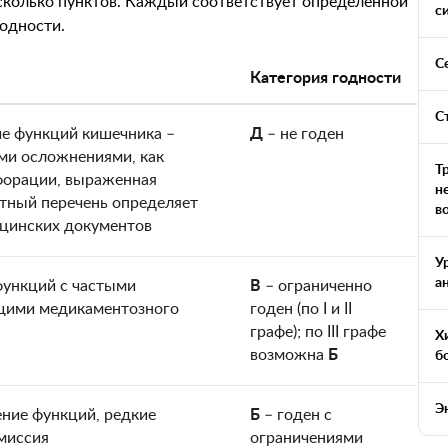
есколько пунктов. Каждый соответствует определенной
с
годности.
С
Категория годности
С
е функций кишечника –
Д
– не годен
ими осложнениями, как
Т
форации, выраженная
н
тный перечень определяет
в
ицинских документов
У
а
функций с частыми
В
– ограниченно
щими медикаментозного
годен (по I и II
графе); по III графе
Х
возможна
Б
б
Э
ние функций, редкие
Б
– годен с
емиссия
ограничениями