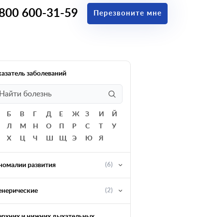
 800 600-31-59
Перезвоните мне
казатель заболеваний
Б
В
Г
Д
Е
Ж
З
И
Й
Л
М
Н
О
П
Р
С
Т
У
Х
Ц
Ч
Ш
Щ
Э
Ю
Я
номалии развития
(6)
енерические
(2)
ерхних и нижних дыхательных