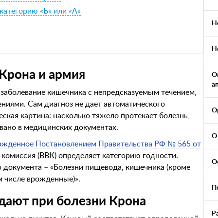
категорию «Б» или «А»
Н
Н
 Крона и армия
О
а
 заболевание кишечника с непредсказуемым течением,
ниями. Сам диагноз не дает автоматического
О
ская картина: насколько тяжело протекает болезнь,
овано в медицинских документах.
О
ержденное Постановлением Правительства РФ № 565 от
 комиссия (ВВК) определяет категорию годности.
О
о документа – «Болезни пищевода, кишечника (кроме
м числе врожденные)».
П
дают при болезни Крона
Р