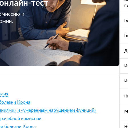
 онлайн-тест
п
омиссию и
Г
армии.
Г
Д
И
И
рмия
К
болезни Крона
рениями» и «умеренным нарушением функций»
М
врачебной комиссии
ри болезни Крона
Н