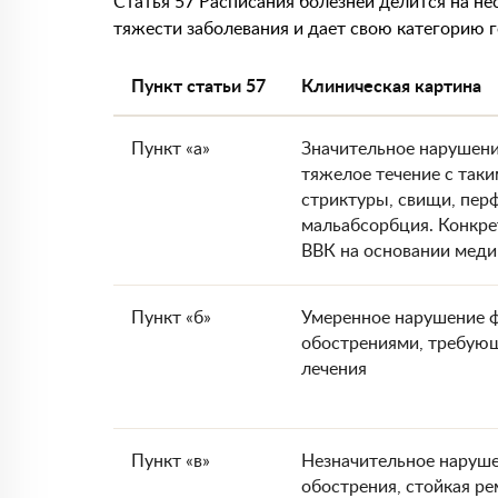
Статья 57 Расписания болезней делится на н
тяжести заболевания и дает свою категорию 
Пункт статьи 57
Клиническая картина
Пункт «а»
Значительное нарушени
тяжелое течение с так
стриктуры, свищи, пер
мальабсорбция. Конкре
ВВК на основании мед
Пункт «б»
Умеренное нарушение 
обострениями, требую
лечения
Пункт «в»
Незначительное наруше
обострения, стойкая р