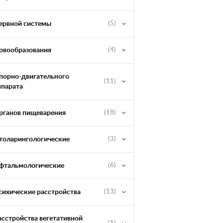
ервной системы
(5)
овообразования
(4)
порно-двигательного
(11)
ппарата
рганов пищеварения
(18)
толарингологические
(3)
фтальмологические
(6)
сихические расстройства
(13)
асстройства вегетативной