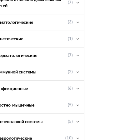
(7)
утей
ематологические
(3)
енетические
(1)
ерматологические
(7)
ммунной системы
(2)
нфекционные
(6)
остно-мышечные
(5)
очеполовой системы
(5)
еврологические
(10)