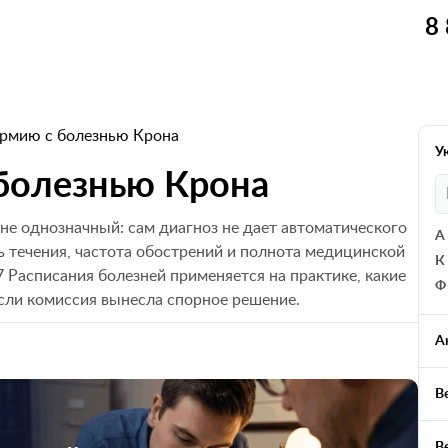
8
армию с болезнью Крона
У
 болезнью Крона
не однозначный: сам диагноз не дает автоматического
А
ь течения, частота обострений и полнота медицинской
К
7 Расписания болезней применяется на практике, какие
Ф
если комиссия вынесла спорное решение.
А
В
В