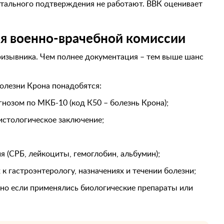
нтального подтверждения не работают. ВВК оценивает
я военно-врачебной комиссии
призывника. Чем полнее документация – тем выше шанс
олезни Крона понадобятся:
нозом по МКБ-10 (код К50 – болезнь Крона);
истологическое заключение;
я (СРБ, лейкоциты, гемоглобин, альбумин);
 к гастроэнтерологу, назначениях и течении болезни;
нно если применялись биологические препараты или