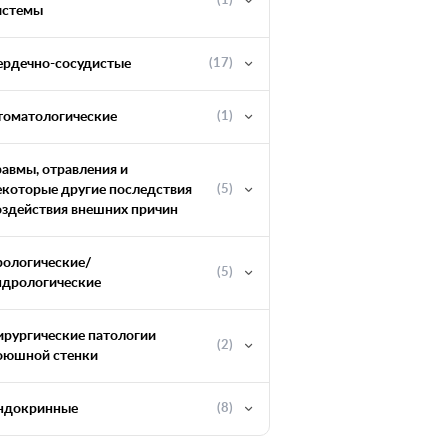
(1)
истемы
ердечно-сосудистые
(17)
томатологические
(1)
равмы, отравления и
екоторые другие последствия
(5)
оздействия внешних причин
рологические/
(5)
ндрологические
ирургические патологии
(2)
оюшной стенки
ндокринные
(8)