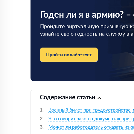
Годен ли я в армию? –
Пройдите виртуальную призывную к
узнайте свою годность на службу в 
Пройти онлайн-тест
Содержание статьи
Военный билет при трудоустройстве: м
Что говорит закон о документах при 
Может ли работодатель отказать из-з