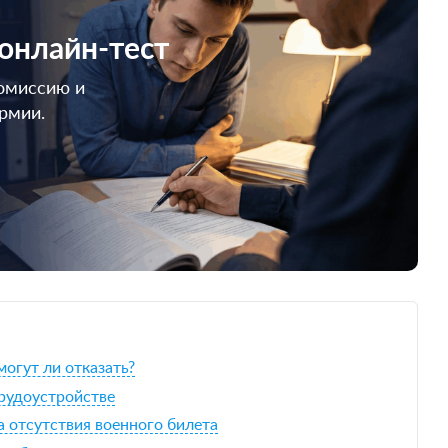
 онлайн-тест
омиссию и
армии.
огут ли отказать?
трудоустройстве
а отсутствия военного билета