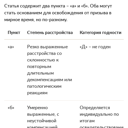
Статья содержит два пункта – «а» и «б». Оба могут
стать основанием для освобождения от призыва в
мирное время, но по-разному.
Пункт
Степень расстройства
Категория годности
«а»
Резко выраженные
«Д» – не годен
расстройства со
склонностью к
повторным
длительным
декомпенсациям или
патологическим
реакциям
«б»
Умеренно
Определяется
выраженные, с
индивидуально по
неустойчивой
итогам
компенсацией
освидетельствования