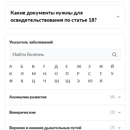
Какие документы нужны для
освидетельствования по статье 18?
Указатель заболеваний
А
Б
В
Г
Д
Е
Ж
З
И
Й
К
Л
М
Н
О
П
Р
С
Т
У
Ф
Х
Ц
Ч
Ш
Щ
Э
Ю
Я
Аномалии развития
(6)
Венерические
(2)
Верхних и нижних дыхательных путей
(7)