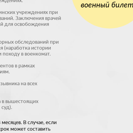
еждениях.
военный биле
инских учреждениях при
аний. Заключения врачей
ий для освобождения
орных обследований при
я (наработка истории
и походу в военкомат.
ентов в рамках
иям.
зывника на всех
 в вышестоящих
суд).
месяцев. В случае, если
срок может составить