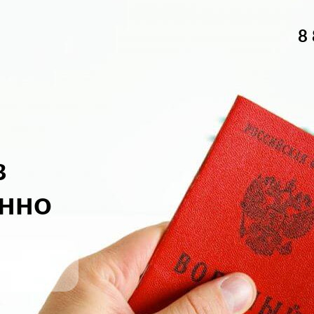
8
в
онно