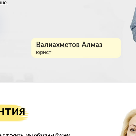
ьше.
нтия
е служить, мы обязаны будем