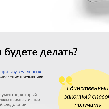
 будете делать?
 призыву в Ульяновске
зачисление призывника
Единственный
кументов, который
законный спосо
вляем перспективные
получить
 обследований