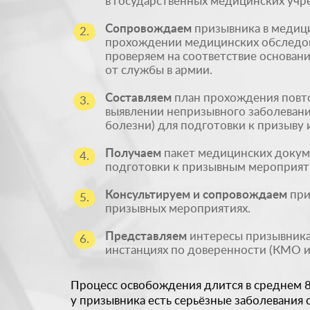
в государственных медицинских учр
Сопровождаем
призывника в медиц
2.
прохождении медицинских обследов
проверяем на соответствие основан
от службы в армии.
Составляем
план прохождения повт
3.
выявлении непризывного заболевани
болезни) для подготовки к призыву 
Получаем
пакет медицинских докум
4.
подготовки к призывным мероприят
Консультируем и сопровождаем
при
5.
призывных мероприятиях.
Представляем
интересы призывника
6.
инстанциях по доверенности (КМО и 
Процесс освобождения длится в среднем 8 
у призывника есть серьёзные заболевания 