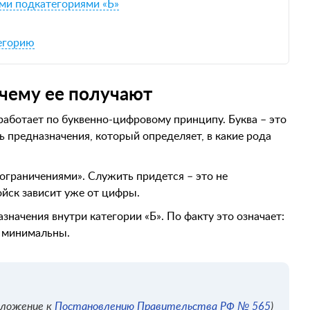
ими подкатегориями «Б»
егорию
очему ее получают
аботает по буквенно-цифровому принципу. Буква – это
ь предназначения, который определяет, в какие рода
 ограничениями». Служить придется – это не
ойск зависит уже от цифры.
значения внутри категории «Б». По факту это означает:
я минимальны.
риложение к
Постановлению Правительства РФ № 565
)