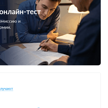
 онлайн-тест
омиссию и
армии.
олучают