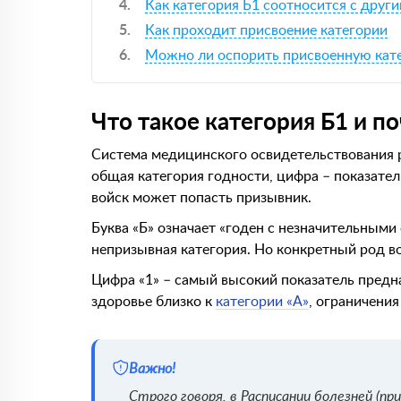
Как категория Б1 соотносится с друг
Как проходит присвоение категории
Можно ли оспорить присвоенную кат
Что такое категория Б1 и п
Система медицинского освидетельствования р
общая категория годности, цифра – показател
войск может попасть призывник.
Буква «Б» означает «годен с незначительными
непризывная категория. Но конкретный род в
Цифра «1» – самый высокий показатель предна
здоровье близко к
категории «А»
, ограничени
Важно!
Строго говоря, в Расписании болезней (п