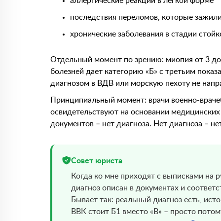
аллергические реакции в легкой форме
последствия переломов, которые зажил
хронические заболевания в стадии стой
Отдельный момент по зрению: миопия от 3 до 
болезней дает категорию «Б» с третьим показ
диагнозом в ВДВ или морскую пехоту не напра
Принципиальный момент: врачи военно-врачеб
освидетельствуют на основании медицинских 
документов – нет диагноза. Нет диагноза – не
Совет юриста
Когда ко мне приходят с выписками на ру
диагноз описан в документах и соответ
Бывает так: реальный диагноз есть, исто
ВВК стоит Б1 вместо «В» – просто потом