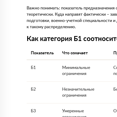
Важно понимать: показатель предназначения 
теоретически. Куда направят фактически – за
подготовки, военно-учетной специальности и 
к такому распределению.
Как категория Б1 соотносит
Показатель
Что означает
П
Б1
Минимальные
С
ограничения
п
Б2
Незначительные
Б
ограничения
Б3
Умеренные
О
ограничения