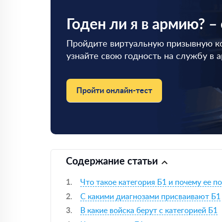
Годен ли я в армию? –
Пройдите виртуальную призывную к
узнайте свою годность на службу в 
Пройти онлайн-тест
Содержание статьи
Что такое категория Б1 и почему ее п
С какими диагнозами присваивают Б1
В какие войска берут с категорией Б1