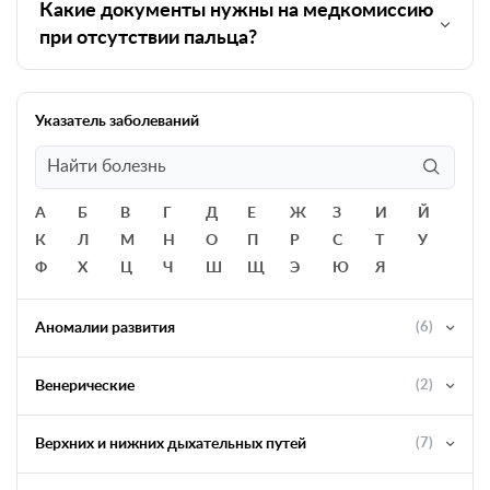
Какие документы нужны на медкомиссию
при отсутствии пальца?
Указатель заболеваний
А
Б
В
Г
Д
Е
Ж
З
И
Й
К
Л
М
Н
О
П
Р
С
Т
У
Ф
Х
Ц
Ч
Ш
Щ
Э
Ю
Я
Аномалии развития
(6)
Венерические
(2)
Верхних и нижних дыхательных путей
(7)