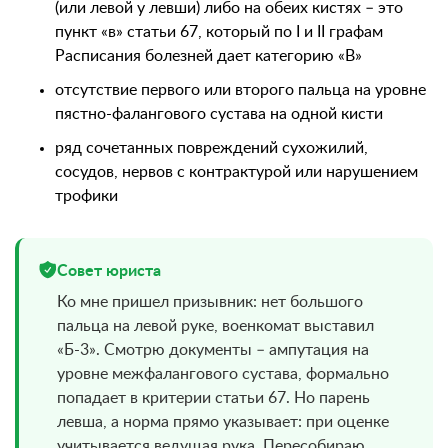
(или левой у левши) либо на обеих кистях – это
пункт «в» статьи 67, который по I и II графам
Расписания болезней дает категорию «В»
отсутствие первого или второго пальца на уровне
пястно-фалангового сустава на одной кисти
ряд сочетанных повреждений сухожилий,
сосудов, нервов с контрактурой или нарушением
трофики
Совет юриста
Ко мне пришел призывник: нет большого
пальца на левой руке, военкомат выставил
«Б-3». Смотрю документы – ампутация на
уровне межфалангового сустава, формально
попадает в критерии статьи 67. Но парень
левша, а норма прямо указывает: при оценке
учитывается ведущая рука. Пересобираю