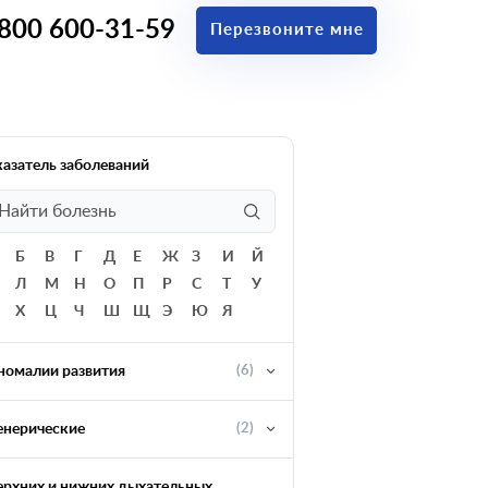
 800 600-31-59
Перезвоните мне
казатель заболеваний
Б
В
Г
Д
Е
Ж
З
И
Й
Л
М
Н
О
П
Р
С
Т
У
Х
Ц
Ч
Ш
Щ
Э
Ю
Я
номалии развития
(6)
енерические
(2)
ерхних и нижних дыхательных