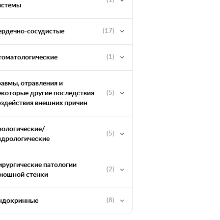
(1)
истемы
ердечно-сосудистые
(17)
томатологические
(1)
равмы, отравления и
екоторые другие последствия
(5)
оздействия внешних причин
рологические/
(5)
ндрологические
ирургические патологии
(2)
оюшной стенки
ндокринные
(8)