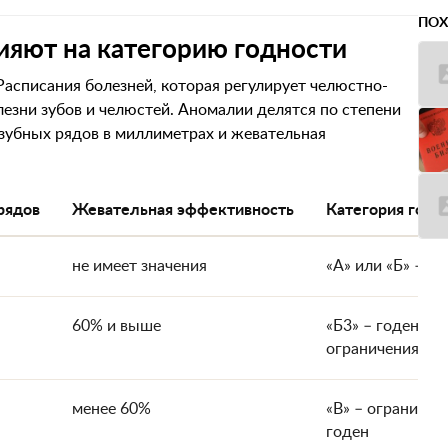
ПОХ
ияют на категорию годности
асписания болезней, которая регулирует челюстно-
езни зубов и челюстей. Аномалии делятся по степени
зубных рядов в миллиметрах и жевательная
рядов
Жевательная эффективность
Категория годн
не имеет значения
«А» или «Б» – го
60% и выше
«Б3» – годен с
ограничениями
менее 60%
«В» – ограничен
годен