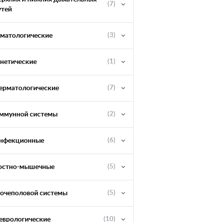
(7)
утей
ематологические
(3)
енетические
(1)
ерматологические
(7)
ммунной системы
(2)
нфекционные
(6)
остно-мышечные
(5)
очеполовой системы
(5)
еврологические
(10)