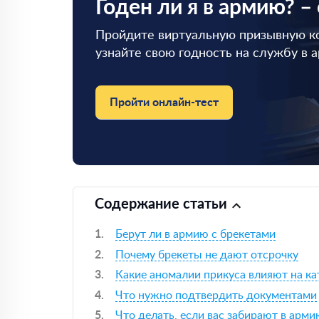
Годен ли я в армию? –
Пройдите виртуальную призывную к
узнайте свою годность на службу в 
Пройти онлайн-тест
Содержание статьи
Берут ли в армию с брекетами
Почему брекеты не дают отсрочку
Какие аномалии прикуса влияют на к
Что нужно подтвердить документами
Что делать, если вас забирают в арми