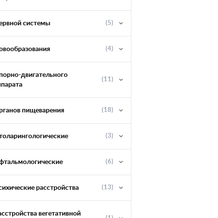
ервной системы
(5)
овообразования
(4)
порно-двигательного
(11)
ппарата
рганов пищеварения
(18)
толарингологические
(3)
фтальмологические
(6)
сихические расстройства
(13)
асстройства вегетативной