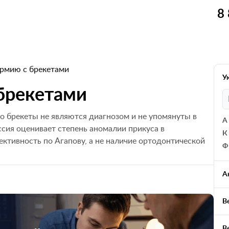
8
армию с брекетами
У
 брекетами
то брекеты не являются диагнозом и не упомянуты в
А
ссия оценивает степень аномалии прикуса в
К
тивность по Агапову, а не наличие ортодонтической
Ф
А
В
В