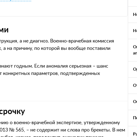
Н
ами
Н
струкция, а не диагноз. Военно-врачебная комиссия
О
ах, а на причину, по которой вы вообще поставили
а
знают годным. Если аномалия серьезная – шанс
О
 от конкретных параметров, подтвержденных
О
О
срочку
П
ию о военно-врачебной экспертизе, утвержденному
13 № 565, – не содержит ни слова про брекеты. В нем
Р