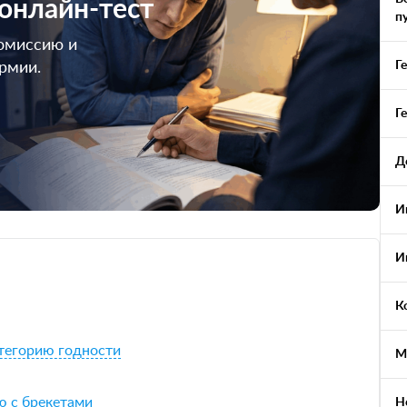
 онлайн-тест
п
омиссию и
Г
армии.
Г
Д
И
И
К
атегорию годности
М
ю с брекетами
Н