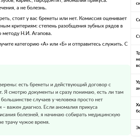
зубов, кариес, пародонтит, аномалии прикуса.
с
ения, а не болезнь.
еть, стоят у вас брекеты или нет. Комиссия оценивает
С
ным критериям: степень разобщения зубных рядов в
 методу Н.И. Агапова.
С
учите категорию «А» или «Б» и отправитесь служить. С
Т
н
в
У
верены: есть брекеты и действующий договор с
а
т. Я смотрю документы и сразу понимаю, есть ли там
В большинстве случаев у человека просто нет
Х
м – важен диагноз. Если аномалия прикуса
б
писания болезней, я начинаю собирать медицинскую
не трачу чужое время.
Э