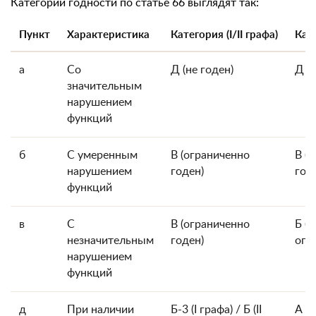
Категории годности по статье 66 выглядят так:
Пункт
Характеристика
Категория (I/II графа)
Кате
а
Со
Д (не годен)
Д (н
значительным
нарушением
функций
б
С умеренным
В (ограниченно
В (
нарушением
годен)
год
функций
в
С
В (ограниченно
Б (г
незначительным
годен)
огр
нарушением
функций
д
При наличии
Б-3 (I графа) / Б (II
А (г