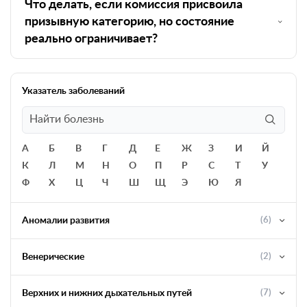
Что делать, если комиссия присвоила
призывную категорию, но состояние
реально ограничивает?
Указатель заболеваний
А
Б
В
Г
Д
Е
Ж
З
И
Й
К
Л
М
Н
О
П
Р
С
Т
У
Ф
Х
Ц
Ч
Ш
Щ
Э
Ю
Я
Аномалии развития
(6)
Венерические
(2)
Верхних и нижних дыхательных путей
(7)