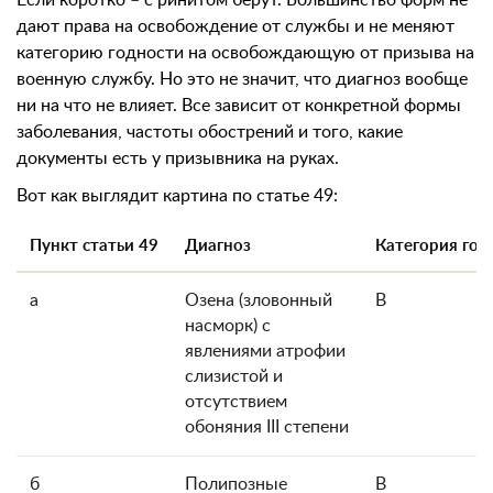
Если коротко – с ринитом берут. Большинство форм не
дают права на освобождение от службы и не меняют
категорию годности на освобождающую от призыва на
военную службу. Но это не значит, что диагноз вообще
ни на что не влияет. Все зависит от конкретной формы
заболевания, частоты обострений и того, какие
документы есть у призывника на руках.
Вот как выглядит картина по статье 49:
Пункт статьи 49
Диагноз
Категория год
а
Озена (зловонный
В
насморк) с
явлениями атрофии
слизистой и
отсутствием
обоняния III степени
б
Полипозные
В