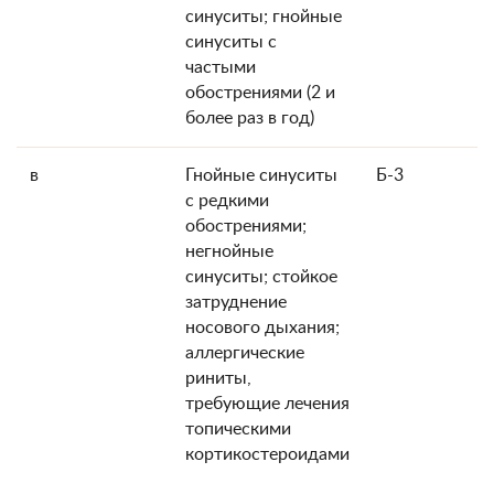
синуситы; гнойные
синуситы с
частыми
обострениями (2 и
более раз в год)
в
Гнойные синуситы
Б-3
с редкими
обострениями;
негнойные
синуситы; стойкое
затруднение
носового дыхания;
аллергические
риниты,
требующие лечения
топическими
кортикостероидами