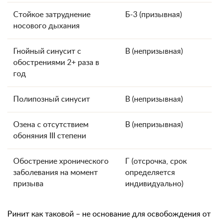
Стойкое затруднение
Б-3 (призывная)
носового дыхания
Гнойный синусит с
В (непризывная)
обострениями 2+ раза в
год
Полипозный синусит
В (непризывная)
Озена с отсутствием
В (непризывная)
обоняния III степени
Обострение хронического
Г (отсрочка, срок
заболевания на момент
определяется
призыва
индивидуально)
Ринит как таковой – не основание для освобождения от