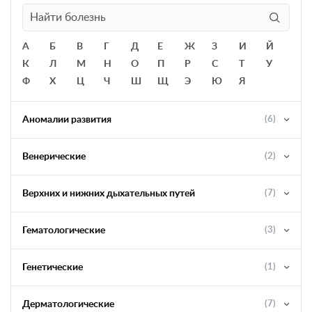
А
Б
В
Г
Д
Е
Ж
З
И
Й
К
Л
М
Н
О
П
Р
С
Т
У
Ф
Х
Ц
Ч
Ш
Щ
Э
Ю
Я
Аномалии развития
(6)
Венерические
(2)
Верхних и нижних дыхательных путей
(7)
Гематологические
(3)
Генетические
(1)
Дерматологические
(7)