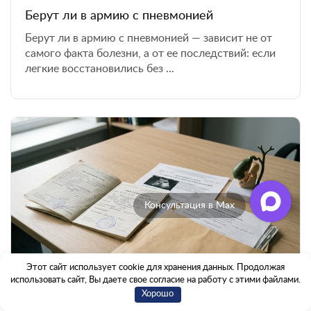
Берут ли в армию с пневмонией
Берут ли в армию с пневмонией — зависит не от
самого факта болезни, а от ее последствий: если
легкие восстановились без ...
Консультация в Max
Этот сайт использует cookie для хранения данных. Продолжая
19 июня 2026
использовать сайт, Вы даете свое согласие на работу с этими файлами.
Хорошо
Берут ли в армию с хроническим