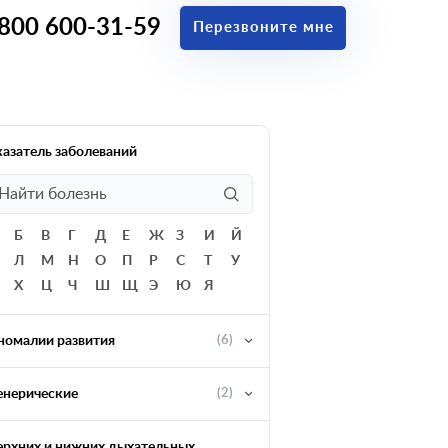
 800 600-31-59
Перезвоните мне
казатель заболеваний
Б
В
Г
Д
Е
Ж
З
И
Й
Л
М
Н
О
П
Р
С
Т
У
Х
Ц
Ч
Ш
Щ
Э
Ю
Я
номалии развития
(6)
енерические
(2)
ерхних и нижних дыхательных