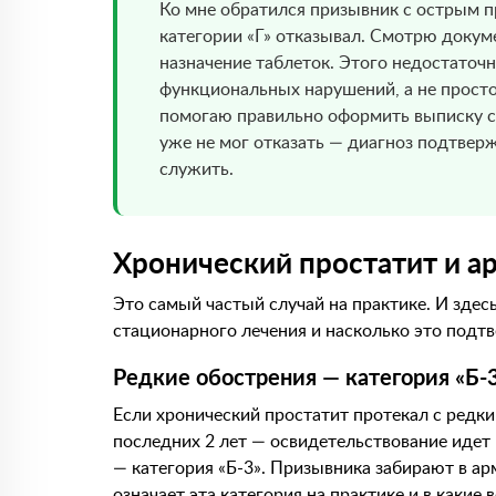
Ко мне обратился призывник с острым п
категории «Г» отказывал. Смотрю докум
назначение таблеток. Этого недостаточ
функциональных нарушений, а не просто
помогаю правильно оформить выписку с
уже не мог отказать — диагноз подтверж
служить.
Хронический простатит и а
Это самый частый случай на практике. И здес
стационарного лечения и насколько это подт
Редкие обострения — категория «Б-
Если хронический простатит протекал с редки
последних 2 лет — освидетельствование идет п
— категория «Б-3». Призывника забирают в арм
означает эта категория на практике и в какие