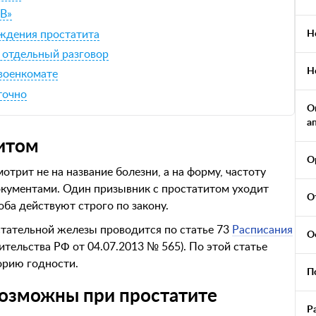
«В»
ждения простатита
Н
 отдельный разговор
Н
 военкомате
точно
О
а
титом
О
отрит не на название болезни, а на форму, частоту
документами. Один призывник с простатитом уходит
О
оба действуют строго по закону.
тательной железы проводится по статье 73
Расписания
О
ельства РФ от 04.07.2013 № 565). По этой статье
орию годности.
П
возможны при простатите
Р