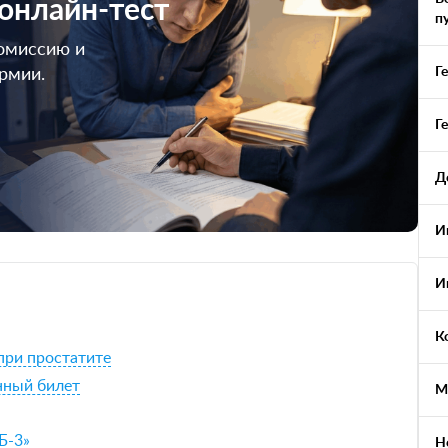
 онлайн-тест
п
омиссию и
Г
армии.
Г
Д
И
И
К
при простатите
енный билет
М
Б-3»
Н