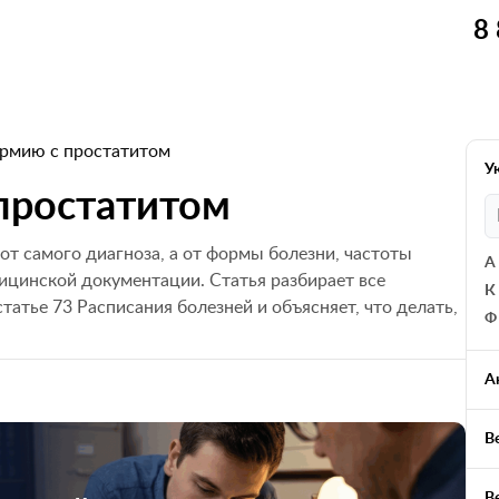
8
армию с простатитом
У
 простатитом
 от самого диагноза, а от формы болезни, частоты
А
ицинской документации. Статья разбирает все
К
татье 73 Расписания болезней и объясняет, что делать,
Ф
А
В
В