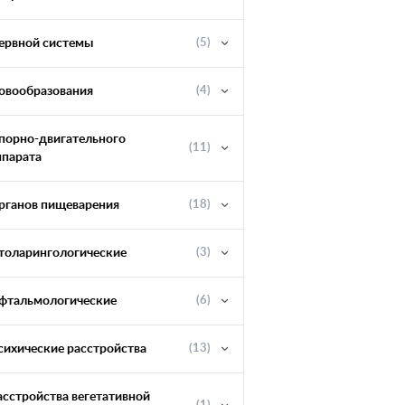
ервной системы
(5)
овообразования
(4)
порно-двигательного
(11)
ппарата
рганов пищеварения
(18)
толарингологические
(3)
фтальмологические
(6)
сихические расстройства
(13)
асстройства вегетативной