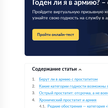
Годен ли я в армию? –
Пройдите виртуальную призывную к
узнайте свою годность на службу в 
Пройти онлайн-тест
Содержание статьи
Берут ли в армию с простатитом
Какие категории годности возможны 
Острый простатит: отсрочка, а не во
Хронический простатит и армия
Редкие обострения — категория «