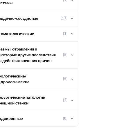
(1)
истемы
ердечно-сосудистые
(17)
томатологические
(1)
равмы, отравления и
екоторые другие последствия
(5)
оздействия внешних причин
рологические/
(5)
ндрологические
ирургические патологии
(2)
оюшной стенки
ндокринные
(8)