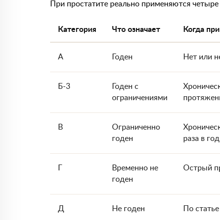
При простатите реально применяются четыре 
Категория
Что означает
Когда пр
А
Годен
Нет или н
Б-3
Годен с
Хроническ
ограничениями
протяжени
В
Ограниченно
Хроническ
годен
раза в го
Г
Временно не
Острый пр
годен
Д
Не годен
По статье