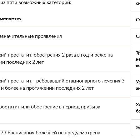
из пяти возможных категорий:
с
именяется
С
езначительные проявления
С
Т
ий простатит, обострения 2 раза в год и реже на
н
и последних 2 лет
в
ий простатит, требовавший стационарного лечения 3
У
д и более на протяжении последних 2 лет
а
Х
остатит или обострение в период призыва
б
Э
 73 Расписания болезней не предусмотрена