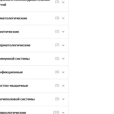
(7)
утей
ематологические
(3)
енетические
(1)
ерматологические
(7)
ммунной системы
(2)
нфекционные
(6)
остно-мышечные
(5)
очеполовой системы
(5)
еврологические
(10)