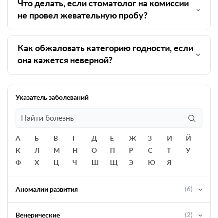
Что делать, если стоматолог на комиссии
не провел жевательную пробу?
Как обжаловать категорию годности, если
она кажется неверной?
Указатель заболеваний
А
Б
В
Г
Д
Е
Ж
З
И
Й
К
Л
М
Н
О
П
Р
С
Т
У
Ф
Х
Ц
Ч
Ш
Щ
Э
Ю
Я
Аномалии развития
(6)
Венерические
(2)