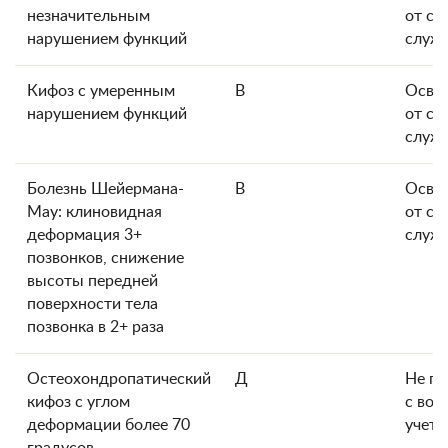
незначительным
от ср
нарушением функций
служ
Кифоз с умеренным
В
Осво
нарушением функций
от ср
служ
Болезнь Шейермана-
В
Осво
Мау: клиновидная
от ср
деформация 3+
служ
позвонков, снижение
высоты передней
поверхности тела
позвонка в 2+ раза
Остеохондропатический
Д
Не го
кифоз с углом
с вои
деформации более 70
учета