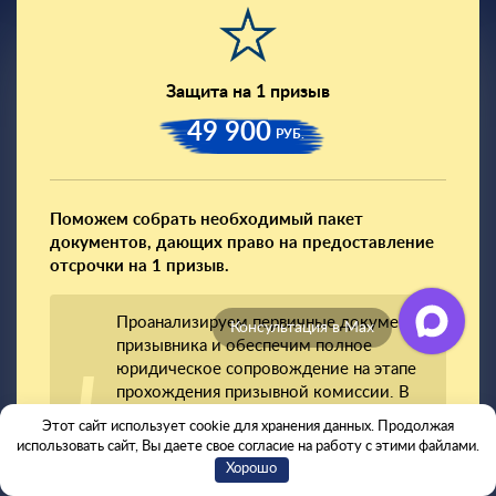
Защита на 1 призыв
49 900
РУБ.
Поможем собрать необходимый пакет
документов, дающих право на предоставление
отсрочки на 1 призыв.
Проанализируем первичные документы
Консультация в Max
призывника и обеспечим полное
юридическое сопровождение на этапе
прохождения призывной комиссии. В
случае вынесения незаконного решения,
Этот сайт использует cookie для хранения данных. Продолжая
поможем оспорить его в судебном
использовать сайт, Вы даете свое согласие на работу с этими файлами.
порядке согласно п.7 ст. 28 ФЗ «О
Хорошо
воинской обязанности и военной