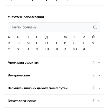
Указатель заболеваний
А
Б
В
Г
Д
Е
Ж
З
И
Й
К
Л
М
Н
О
П
Р
С
Т
У
Ф
Х
Ц
Ч
Ш
Щ
Э
Ю
Я
Аномалии развития
(6)
Венерические
(2)
Верхних и нижних дыхательных путей
(7)
Гематологические
(3)