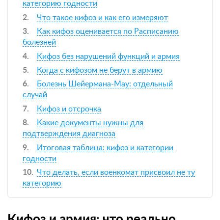
категорию годности
Что такое кифоз и как его измеряют
Как кифоз оценивается по Расписанию
болезней
Кифоз без нарушений функций и армия
Когда с кифозом не берут в армию
Болезнь Шейермана-Мау: отдельный
случай
Кифоз и отсрочка
Какие документы нужны для
подтверждения диагноза
Итоговая таблица: кифоз и категории
годности
Что делать, если военкомат присвоил не ту
категорию
Кифоз и армия: что реально