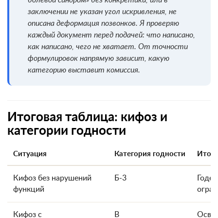
болевой синдром» без конкретики, или в
заключении не указан угол искривления, не
описана деформация позвонков. Я проверяю
каждый документ перед подачей: что написано,
как написано, чего не хватает. От точности
формулировок напрямую зависит, какую
категорию выставит комиссия.
Итоговая таблица: кифоз и
категории годности
Ситуация
Категория годности
Итог
Кифоз без нарушений
Б-3
Годен
функций
огра
Кифоз с
В
Осво