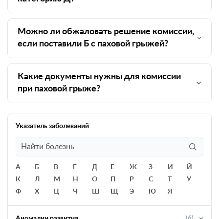
Можно ли обжаловать решение комиссии,
если поставили Б с паховой грыжей?
Какие документы нужны для комиссии
при паховой грыже?
Указатель заболеваний
А
Б
В
Г
Д
Е
Ж
З
И
Й
К
Л
М
Н
О
П
Р
С
Т
У
Ф
Х
Ц
Ч
Ш
Щ
Э
Ю
Я
Аномалии развития
(6)