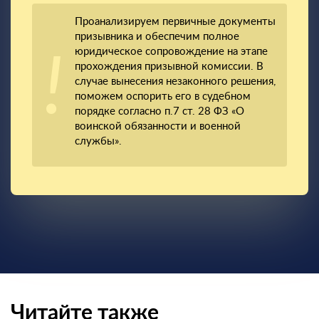
Проанализируем первичные документы
призывника и обеспечим полное
юридическое сопровождение на этапе
прохождения призывной комиссии. В
случае вынесения незаконного решения,
поможем оспорить его в судебном
порядке согласно п.7 ст. 28 ФЗ «О
воинской обязанности и военной
службы».
Читайте также