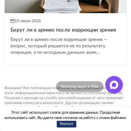
19 июня 2026
Берут ли в армию после коррекции зрения
Берут ли в армию после коррекции зрения —
вопрос, который решается не по результату
операции, а по исходным данным: воен...
Отзывы клиентов
Внимание! Все публикации и материалы, размещенные на сайте,
носят информационный характер и не являются публичной офертой.
Решение о призыве на службу или освобождении от него принимает
призывная комиссия в военкомате. Другие организации такими
полномочиями не обладают. Военные билеты также выдаются
Этот сайт использует cookie для хранения данных. Продолжая
исключительно военкоматами. Мы не пропагандируем уклонение от
использовать сайт, Вы даете свое согласие на работу с этими файлами.
воинской обязанности и категорически не рекомендуем пытаться
избежать призыва незаконными или сомнительными методами. Мы
Хорошо
занимаемся только легальной деятельностью и не навязываем свои