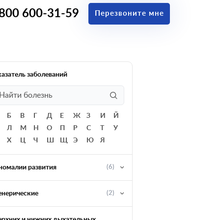
 800 600-31-59
Перезвоните мне
казатель заболеваний
Б
В
Г
Д
Е
Ж
З
И
Й
Л
М
Н
О
П
Р
С
Т
У
Х
Ц
Ч
Ш
Щ
Э
Ю
Я
номалии развития
(6)
енерические
(2)
ерхних и нижних дыхательных