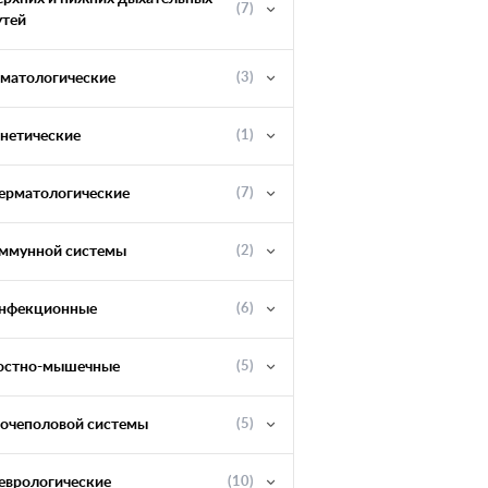
(7)
утей
ематологические
(3)
енетические
(1)
ерматологические
(7)
ммунной системы
(2)
нфекционные
(6)
остно-мышечные
(5)
очеполовой системы
(5)
еврологические
(10)