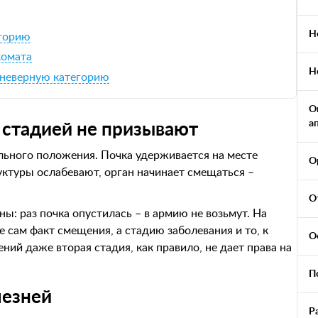
Н
егорию
комата
Н
 неверную категорию
О
а
 стадией не призывают
льного положения. Почка удерживается на месте
О
руктуры ослабевают, орган начинает смещаться –
О
ы: раз почка опустилась – в армию не возьмут. На
е сам факт смещения, а стадию заболевания и то, к
О
ний даже вторая стадия, как правило, не дает права на
П
лезней
Р