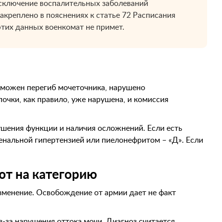
исключение воспалительных заболеваний
акреплено в пояснениях к статье 72 Расписания
 этих данных военкомат не примет.
озможен перегиб мочеточника, нарушено
очки, как правило, уже нарушена, и комиссия
ушения функции и наличия осложнений. Если есть
енальной гипертензией или пиелонефритом – «Д». Если
ют на категорию
изменение. Освобождение от армии дает не факт
-за нарушения оттока мочи. Диагноз считается