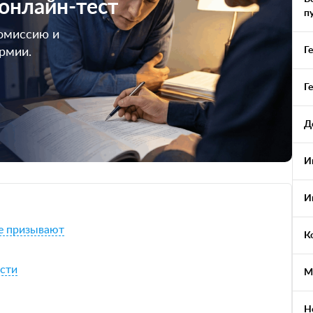
 онлайн-тест
п
омиссию и
Г
армии.
Г
Д
И
И
не призывают
К
ости
М
Н