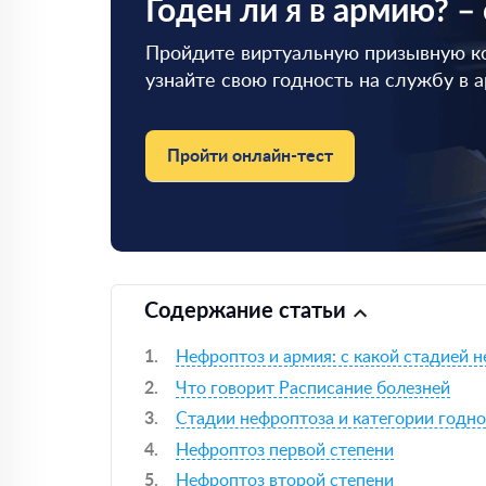
Годен ли я в армию? –
Пройдите виртуальную призывную к
узнайте свою годность на службу в 
Пройти онлайн-тест
Содержание статьи
Нефроптоз и армия: с какой стадией 
Что говорит Расписание болезней
Стадии нефроптоза и категории годн
Нефроптоз первой степени
Нефроптоз второй степени