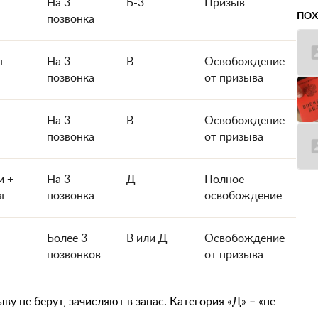
На 3
Б-3
Призыв
ПОХ
позвонка
т
На 3
В
Освобождение
позвонка
от призыва
На 3
В
Освобождение
позвонка
от призыва
м +
На 3
Д
Полное
я
позвонка
освобождение
Более 3
В или Д
Освобождение
позвонков
от призыва
ву не берут, зачисляют в запас. Категория «Д» – «не