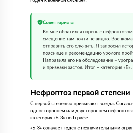
годен к военной службе».
Совет юриста
Ко мне обратился парень с нефроптозом 
смещение там почти не видно. Военкомат
отправить его служить. Я запросил ист
пояснице и рекомендацию уролога пройт
Направила его на обследование – урогр
и признаки застоя. Итог – категория «В»
Нефроптоз первой степени
С первой степенью призывают всегда. Согласн
одностороннем или двустороннем нефроптозе 
категория «Б-3» по I графе.
«Б-3» означает годен с незначительными огра