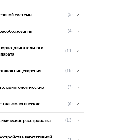
ервной системы
(5)
овообразования
(4)
порно-двигательного
(11)
ппарата
рганов пищеварения
(18)
толарингологические
(3)
фтальмологические
(6)
сихические расстройства
(13)
асстройства вегетативной