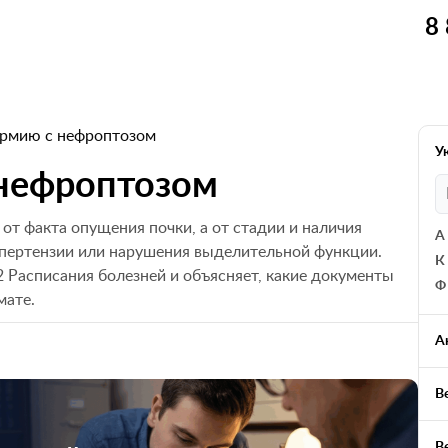
8
 армию с нефроптозом
У
 нефроптозом
 от факта опущения почки, а от стадии и наличия
А
ипертензии или нарушения выделительной функции.
К
 Расписания болезней и объясняет, какие документы
Ф
мате.
А
В
В