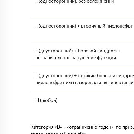
II (односторонний), без осложнений
II (односторонний) + вторичный пиелонефри
II (двусторонний) + болевой синдром +
незначительное нарушение функции
II (двусторонний) + стойкий болевой синдро
пиелонефрит или вазоренальная гипертензи
III (любой)
Категория «В» – «ограниченно годен»: по призы