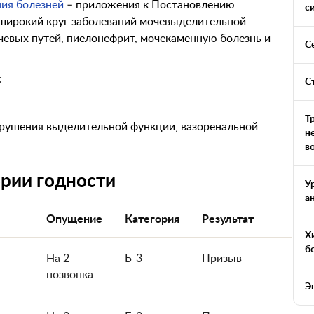
ия болезней
– приложения к Постановлению
с
 широкий круг заболеваний мочевыделительной
евых путей, пиелонефрит, мочекаменную болезнь и
С
:
С
Т
арушения выделительной функции, вазоренальной
н
в
ории годности
У
а
Опущение
Категория
Результат
Х
б
На 2
Б-3
Призыв
позвонка
Э