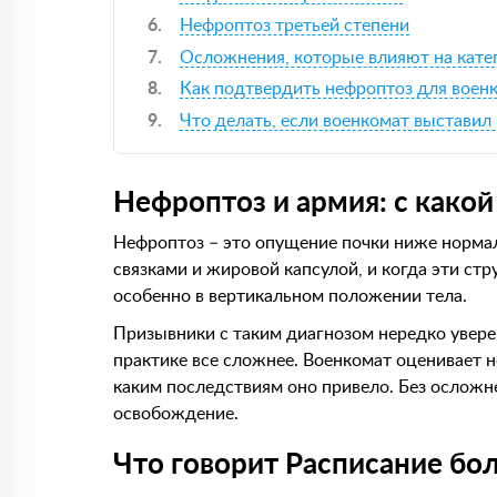
Нефроптоз третьей степени
Осложнения, которые влияют на кат
Как подтвердить нефроптоз для воен
Что делать, если военкомат выставил
Нефроптоз и армия: с какой
Нефроптоз – это опущение почки ниже норма
связками и жировой капсулой, и когда эти ст
особенно в вертикальном положении тела.
Призывники с таким диагнозом нередко уверен
практике все сложнее. Военкомат оценивает н
каким последствиям оно привело. Без осложне
освобождение.
Что говорит Расписание бо