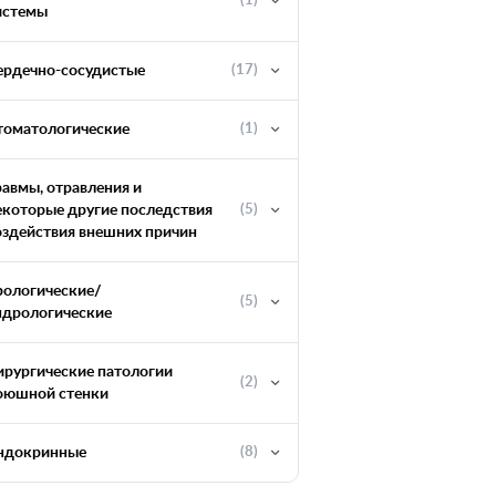
(1)
истемы
ердечно-сосудистые
(17)
томатологические
(1)
равмы, отравления и
екоторые другие последствия
(5)
оздействия внешних причин
рологические/
(5)
ндрологические
ирургические патологии
(2)
оюшной стенки
ндокринные
(8)