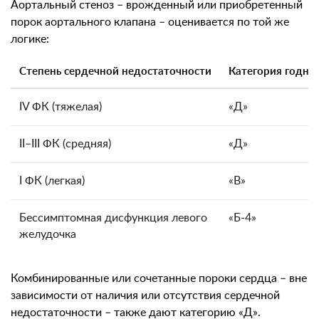
Аортальный стеноз – врожденный или приобретенный
порок аортального клапана – оценивается по той же
логике:
Степень сердечной недостаточности
Категория годно
IV ФК (тяжелая)
«Д»
II–III ФК (средняя)
«Д»
I ФК (легкая)
«В»
Бессимптомная дисфункция левого
«Б-4»
желудочка
Комбинированные или сочетанные пороки сердца – вне
зависимости от наличия или отсутствия сердечной
недостаточности – также дают категорию «Д».