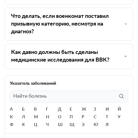
Что делать, если военкомат поставил
призывную категорию, несмотря на
диагноз?
Как давно должны быть сделаны
медицинские исследования для ВВК?
Указатель заболеваний
А
Б
В
Г
Д
Е
Ж
З
И
Й
К
Л
М
Н
О
П
Р
С
Т
У
Ф
Х
Ц
Ч
Ш
Щ
Э
Ю
Я