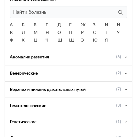
А
Б
В
Г
Д
Е
Ж
З
И
Й
К
Л
М
Н
О
П
Р
С
Т
У
Ф
Х
Ц
Ч
Ш
Щ
Э
Ю
Я
Аномалии развития
(6)
Венерические
(2)
Верхних и нижних дыхательных путей
(7)
Гематологические
(3)
Генетические
(1)