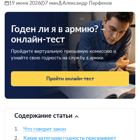
19 июня 2026
7 мин
Александр Парфенов
Годен ли я в армию? –
онлайн-тест
Пройдите виртуальную призывную комиссию и
узнайте свою годность на службу в армии.
Пройти онлайн-тест
Содержание статьи
Что говорит закон
Какие категории годности присваивают