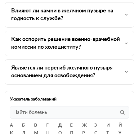
Влияют ли камни в желчном пузыре на
годность к службе?
Как оспорить решение военно-врачебной
комиссии по холециститу?
Является ли перегиб желчного пузыря
основанием для освобождения?
Указатель заболеваний
А
Б
В
Г
Д
Е
Ж
З
И
Й
К
Л
М
Н
О
П
Р
С
Т
У