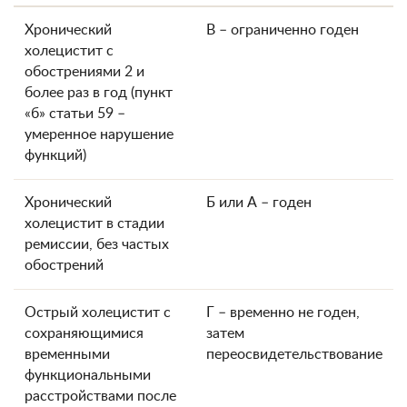
Хронический
В – ограниченно годен
холецистит с
обострениями 2 и
более раз в год (пункт
«б» статьи 59 –
умеренное нарушение
функций)
Хронический
Б или А – годен
холецистит в стадии
ремиссии, без частых
обострений
Острый холецистит с
Г – временно не годен,
сохраняющимися
затем
временными
переосвидетельствование
функциональными
расстройствами после