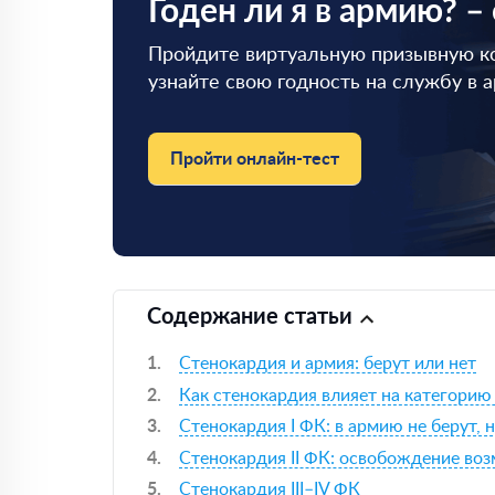
Годен ли я в армию? –
Пройдите виртуальную призывную к
узнайте свою годность на службу в 
Пройти онлайн-тест
Содержание статьи
Стенокардия и армия: берут или нет
Как стенокардия влияет на категорию
Стенокардия I ФК: в армию не берут,
Стенокардия II ФК: освобождение воз
Стенокардия III–IV ФК