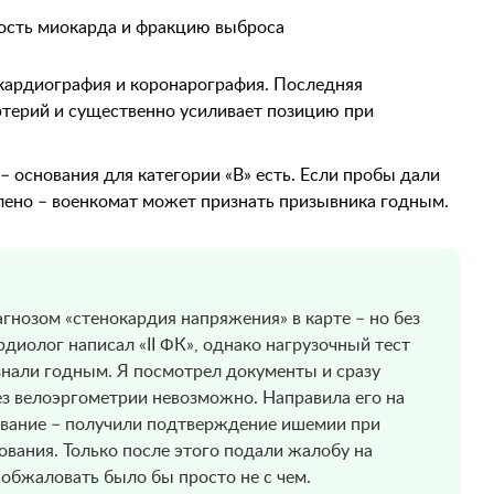
ость миокарда и фракцию выброса
кардиография и коронарография. Последняя
ртерий и существенно усиливает позицию при
 основания для категории «В» есть. Если пробы дали
лено – военкомат может признать призывника годным.
гнозом «стенокардия напряжения» в карте – но без
диолог написал «II ФК», однако нагрузочный тест
знали годным. Я посмотрел документы и сразу
з велоэргометрии невозможно. Направила его на
вание – получили подтверждение ишемии при
ования. Только после этого подали жалобу на
 обжаловать было бы просто не с чем.