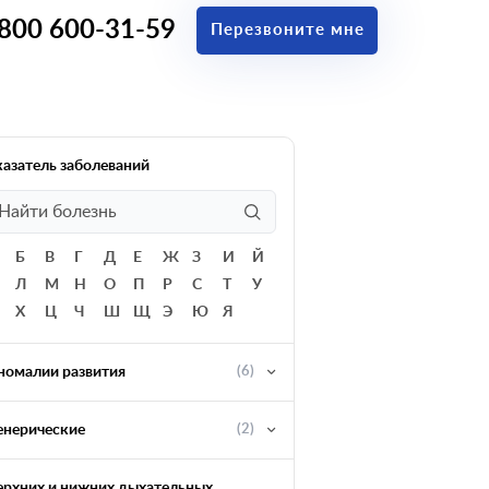
 800 600-31-59
Перезвоните мне
казатель заболеваний
Б
В
Г
Д
Е
Ж
З
И
Й
Л
М
Н
О
П
Р
С
Т
У
Х
Ц
Ч
Ш
Щ
Э
Ю
Я
номалии развития
(6)
енерические
(2)
ерхних и нижних дыхательных