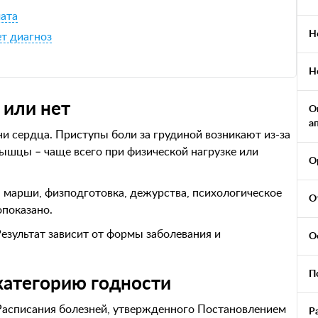
мата
Н
ет диагноз
Н
 или нет
О
а
и сердца. Приступы боли за грудиной возникают из-за
ышцы – чаще всего при физической нагрузке или
О
: марши, физподготовка, дежурства, психологическое
О
опоказано.
езультат зависит от формы заболевания и
О
П
 категорию годности
Расписания болезней, утвержденного Постановлением
Р