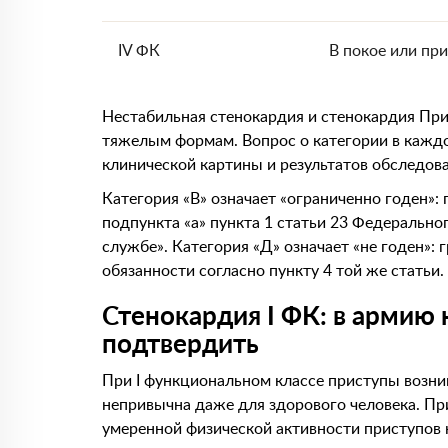
IV ФК
В покое или пр
Нестабильная стенокардия и стенокардия При
тяжелым формам. Вопрос о категории в каждо
клинической картины и результатов обследова
Категория «В» означает «ограниченно годен»:
подпункта «а» пункта 1 статьи 23 Федерально
службе». Категория «Д» означает «не годен»:
обязанности согласно пункту 4 той же статьи.
Стенокардия I ФК: в армию 
подтвердить
При I функциональном классе приступы возник
непривычна даже для здорового человека. Пр
умеренной физической активности приступов 