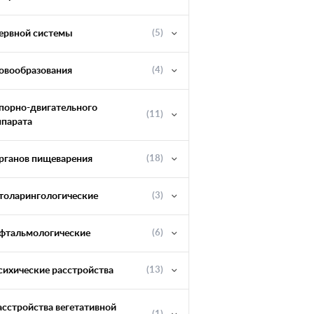
ервной системы
(5)
овообразования
(4)
порно-двигательного
(11)
ппарата
рганов пищеварения
(18)
толарингологические
(3)
фтальмологические
(6)
сихические расстройства
(13)
асстройства вегетативной