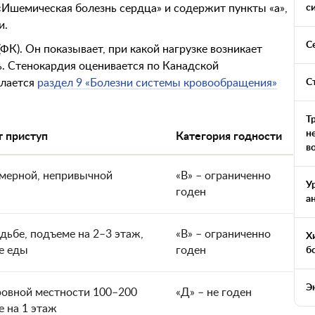
с
«Ишемическая болезнь сердца» и содержит пункты «а»,
и.
С
К). Он показывает, при какой нагрузке возникает
ь. Стенокардия оценивается по Канадской
С
ылается
раздел 9 «Болезни системы кровообращения»
Т
н
т приступ
Категория годности
в
змерной, непривычной
«В» – ограниченно
У
годен
а
дьбе, подъеме на 2–3 этаж,
«В» – ограниченно
Х
ле еды
годен
б
Э
ровной местности 100–200
«Д» – не годен
е на 1 этаж