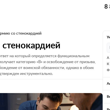
8
армию со стенокардией
У
о стенокардией
 ответ на который определяется функциональным
А
 получает категорию «В» и освобождение от призыва,
К
обождение от воинской обязанности, однако в обоих
Ф
одтвержден инструментально.
А
В
В