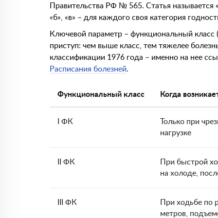
Правительства РФ № 565. Статья называется 
«б», «в» – для каждого своя категория годност
Ключевой параметр – функциональный класс (Ф
приступ: чем выше класс, тем тяжелее болезн
классификации 1976 года – именно на нее сс
Расписания болезней
.
Функциональный класс
Когда возникае
I ФК
Только при чре
нагрузке
II ФК
При быстрой хо
на холоде, пос
III ФК
При ходьбе по 
метров, подъем