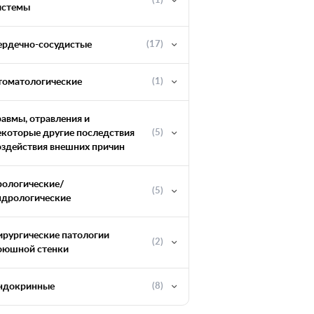
(1)
истемы
ердечно-сосудистые
(17)
томатологические
(1)
равмы, отравления и
екоторые другие последствия
(5)
оздействия внешних причин
рологические/
(5)
ндрологические
ирургические патологии
(2)
оюшной стенки
ндокринные
(8)