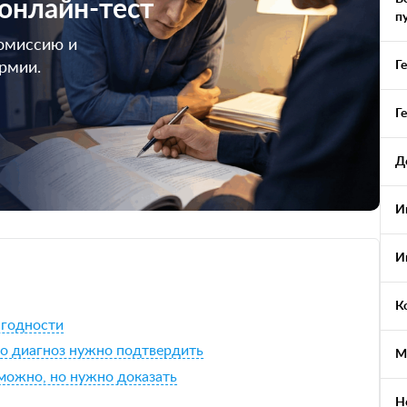
 онлайн-тест
п
омиссию и
Г
армии.
Г
Д
И
И
К
 годности
 но диагноз нужно подтвердить
М
можно, но нужно доказать
Н