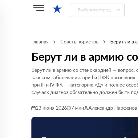
★
Выберите город
Главная
Советы юристов
Берут ли в 
Берут ли в армию с
Берут ли в армию со стенокардией — вопрос,
классом заболевания: при I и II ФК призывник
при III и IV ФК — категорию «Д» и полное осв
случаях диагноз обязательно должен быть п
23 июня 2026
7 мин
Александр Парфенов