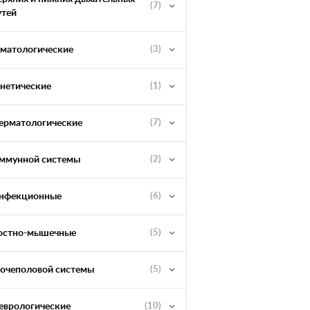
(7)
утей
ематологические
(3)
енетические
(1)
ерматологические
(7)
ммунной системы
(2)
нфекционные
(6)
остно-мышечные
(5)
очеполовой системы
(5)
еврологические
(10)