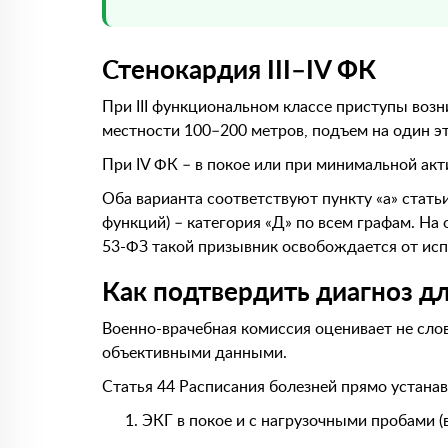
Стенокардия III–IV ФК
При III функциональном классе приступы возн
местности 100–200 метров, подъем на один э
При IV ФК – в покое или при минимальной акт
Оба варианта соответствуют пункту «а» стать
функций) – категория «Д» по всем графам. На
53-ФЗ такой призывник освобождается от исп
Как подтвердить диагноз д
Военно-врачебная комиссия оценивает не сло
объективными данными.
Статья 44 Расписания болезней прямо устанав
ЭКГ в покое и с нагрузочными пробами (