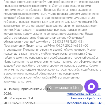
Решение о призыве на службу или освобождении от него принимает
призывная комиссия в военкомате. Другие организации такими
полномочиями не обладают. Военные билеты также выдаются
исключительно военкоматами. Мы не пропагандируем уклонение от
воинской обязанности и категорически не рекомендуем пытаться
избежать призыва незаконными или сомнительными методами. Мы
занимаемся только легальной деятельностью и не навязываем свои
услуги. Наши задачи – защита законных прав призывников и
юридические консультации по вопросам призыва в армию. Наша
работа основывается на Федеральном законе «О воинской
обязанности и военной службе» от 28.03.1998 №53-ФЗ и
Постановлении Правительства РФ от 04.07.2013 №565 «Об
утверждении Положения о военно-врачебной экспертизе». Мы не
можем дать гарантию, что у обратившегося к нам клиента будет
найдено законное основание для освобождения от срочной службы.
Наша компания не занимается и не может заниматься оформлением и
выдачей военных билетов или отсрочек от призыва в армию. Кроме
того, мы не размещаем информацию, которая могла бы содействовать
в уклонении от воинской обязанности и не оспариваем
обязательность срочной службы в РФ, установленную
законодательством.
Отзывы клиентов
★ Помощь призывникам 2014-
Политика
2026.
конфиденциальности
ИП Махмутова Л.И.
Политика обработки
ИНН 165715099460
персональных данных