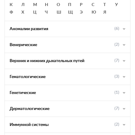
К
Л
М
Н
О
П
Р
С
Т
У
Ф
Х
Ц
Ч
Ш
Щ
Э
Ю
Я
Аномалии развития
(6)
Венерические
(2)
Верхних и нижних дыхательных путей
(7)
Гематологические
(3)
Генетические
(1)
Дерматологические
(7)
Иммунной системы
(2)