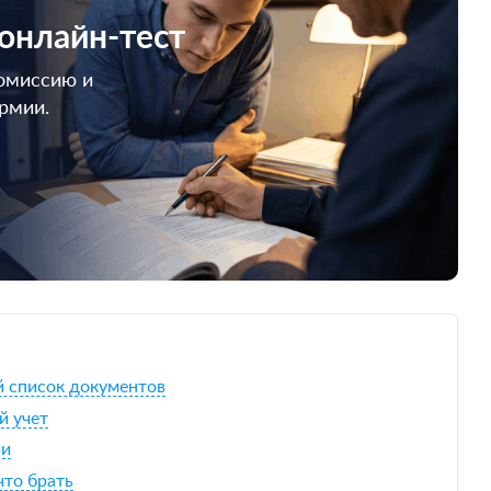
 онлайн-тест
омиссию и
армии.
ый список документов
й учет
ии
что брать