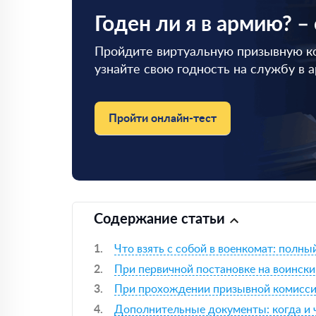
Годен ли я в армию? –
Пройдите виртуальную призывную к
узнайте свою годность на службу в 
Пройти онлайн-тест
Содержание статьи
Что взять с собой в военкомат: полн
При первичной постановке на воински
При прохождении призывной комисс
Дополнительные документы: когда и 