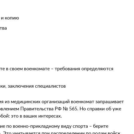
 и копию
тва
ите в своем военкомате – требования определяются
ки, заключения специалистов
ия из медицинских организаций военкомат запрашивает
овлением Правительства РФ № 565. Но справки об уже
бой: это в ваших интересах.
ие по военно-прикладному виду спорта – берите
. Это учитывается при распределении по родам войск.