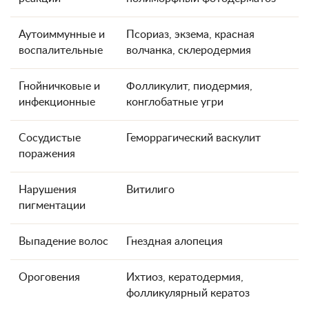
Аутоиммунные и
Псориаз, экзема, красная
воспалительные
волчанка, склеродермия
Гнойничковые и
Фолликулит, пиодермия,
инфекционные
конглобатные угри
Сосудистые
Геморрагический васкулит
поражения
Нарушения
Витилиго
пигментации
Выпадение волос
Гнездная алопеция
Ороговения
Ихтиоз, кератодермия,
фолликулярный кератоз