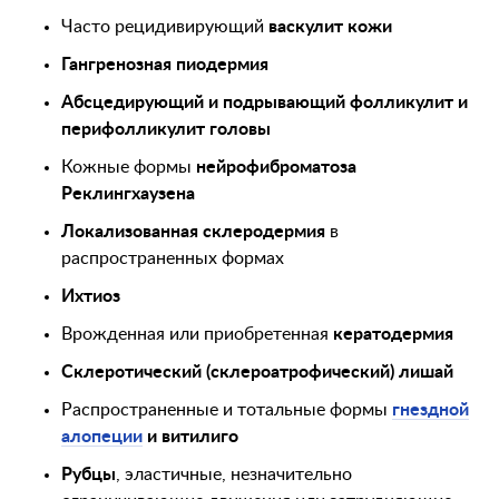
Часто рецидивирующий
васкулит кожи
Гангренозная пиодермия
Абсцедирующий и подрывающий фолликулит и
перифолликулит головы
Кожные формы
нейрофиброматоза
Реклингхаузена
Локализованная склеродермия
в
распространенных формах
Ихтиоз
Врожденная или приобретенная
кератодермия
Склеротический (склероатрофический) лишай
Распространенные и тотальные формы
гнездной
алопеции
и витилиго
Рубцы
, эластичные, незначительно