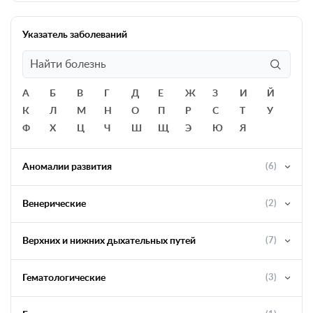
Указатель заболеваний
А
Б
В
Г
Д
Е
Ж
З
И
Й
К
Л
М
Н
О
П
Р
С
Т
У
Ф
Х
Ц
Ч
Ш
Щ
Э
Ю
Я
Аномалии развития
(6)
Венерические
(2)
Верхних и нижних дыхательных путей
(7)
Гематологические
(3)