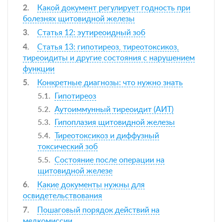
Какой документ регулирует годность при
болезнях щитовидной железы
Статья 12: эутиреоидный зоб
Статья 13: гипотиреоз, тиреотоксикоз,
тиреоидиты и другие состояния с нарушением
функции
Конкретные диагнозы: что нужно знать
Гипотиреоз
Аутоиммунный тиреоидит (АИТ)
Гипоплазия щитовидной железы
Тиреотоксикоз и диффузный
токсический зоб
Состояние после операции на
щитовидной железе
Какие документы нужны для
освидетельствования
Пошаговый порядок действий на
медкомиссии