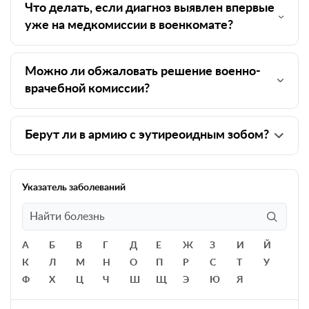
Что делать, если диагноз выявлен впервые
уже на медкомиссии в военкомате?
Можно ли обжаловать решение военно-
врачебной комиссии?
Берут ли в армию с эутиреоидным зобом?
Указатель заболеваний
А
Б
В
Г
Д
Е
Ж
З
И
Й
К
Л
М
Н
О
П
Р
С
Т
У
Ф
Х
Ц
Ч
Ш
Щ
Э
Ю
Я