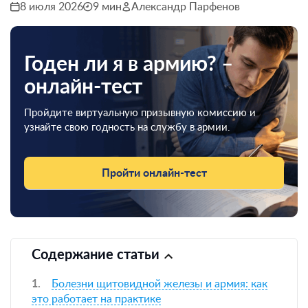
8 июля 2026
9 мин
Александр Парфенов
Годен ли я в армию? –
онлайн-тест
Пройдите виртуальную призывную комиссию и
узнайте свою годность на службу в армии.
Пройти онлайн-тест
Содержание статьи
Болезни щитовидной железы и армия: как
это работает на практике