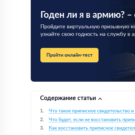
Годен ли я в армию? –
Пройдите виртуальную призывную к
узнайте свою годность на службу в 
Пройти онлайн-тест
Содержание статьи
Что такое приписное свидетельство и
Что будет, если не восстановить прип
Как восстановить приписное свидете