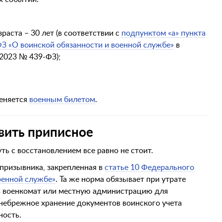
аста – 30 лет (в соответствии с
подпунктом «а» пункта
ФЗ «О воинской обязанности и военной службе»
в
.2023 № 439-ФЗ);
меняется
военным билетом
.
овить приписное
уть с восстановлением все равно не стоит.
 призывника, закрепленная в
статье 10 Федерального
оенной службе»
. Та же норма обязывает при утрате
 в военкомат или местную администрацию для
небрежное хранение документов воинского учета
ность.