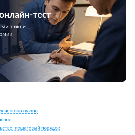
 онлайн-тест
омиссию и
армии.
 зачем оно нужно
исное
льство: пошаговый порядок