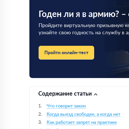
Годен ли я в армию? –
Пройдите виртуальную призывную к
узнайте свою годность на службу в 
Пройти онлайн-тест
Содержание статьи
Что говорит закон
Когда выезд свободен, а когда нет
Как работает запрет на практике