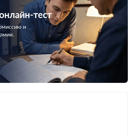
 онлайн-тест
омиссию и
армии.