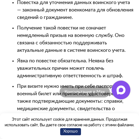
Повестка для уточнения данных воинского учета
— законный документ военкомата для обновления
сведений о гражданине.
Получение такой повестки не означает
немедленный призыв на военную службу. Оно
связана с обязанностью поддерживать
актуальные данные в системе воинского учета.
Явка по повестке обязательна. Неявка без
уважительных причин может повлечь
административную ответственность и штраф.
При визите нужно иметь при себе паспорт,
Консультация в Max
военный билет или приписное удостоверение, а
также подтверждающие документы: справки,
медицинские документы, свидетельства о
рождении детей, диплом.
Этот сайт использует cookie для хранения данных. Продолжая
использовать сайт, Вы даете свое согласие на работу с этими файлами.
Если вам предлагают пройти медицинское
Хорошо
освидетельствование, просите письменное