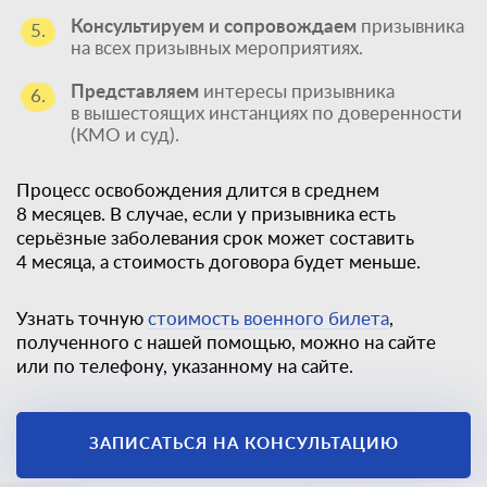
Консультируем и сопровождаем
призывника
5.
на всех призывных мероприятиях.
Представляем
интересы призывника
6.
в вышестоящих инстанциях по доверенности
(КМО и суд).
Процесс освобождения длится в среднем
8 месяцев. В случае, если у призывника есть
серьёзные заболевания срок может составить
4 месяца, а стоимость договора будет меньше.
Узнать точную
стоимость военного билета
,
полученного с нашей помощью, можно на сайте
или по телефону, указанному на сайте.
Единственный
законный способ
ЗАПИСАТЬСЯ НА КОНСУЛЬТАЦИЮ
получить