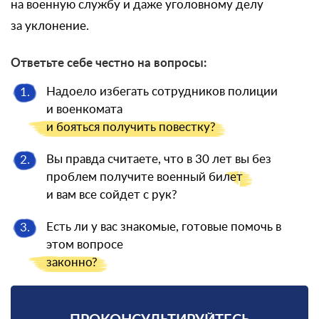
на военную службу и даже уголовному делу
за уклонение.
Ответьте себе честно на вопросы:
Надоело избегать сотрудников полиции
1.
и военкомата
и бояться
получить повестку?
Вы правда считаете, что в 30 лет вы без
2.
проблем получите военный
билет
и вам все сойдет с рук?
Есть ли у вас знакомые, готовые помочь в
3.
этом вопросе
законно?