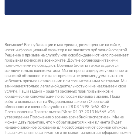
Внимание! Все публикации и материалы, размещенные на сайте,
носят информационный характер и не являются публичной офертой.
Решение о призыве на службу или освобождении от него принимает
призывная комиссия в военкомате. Другие организации такими
полномочиями не обладают. Военные билеты также выдаются
исключительно военкоматами. Мы не пропагандируем уклонение от
воинской обязанности и категорически не рекомендуем пытаться
избежать призыва незаконными или сомнительными методами. Мы
занимаемся только легальной деятельностью и не навязываем свои
услуги. Наши задачи – защита законных прав призывников и
юридические консультации по вопросам призыва в армию. Наша
работа основывается на Федеральном законе «О воинской
обязанности и военной службе» от 28.03.1998 №53-ФЗ и
Постановлении Правительства РФ от 04.07.2013 №565 «Об
утверждении Положения о военно-врачебной экспертизе». Мы не
можем дать гарантию, что у обратившегося к нам клиента будет
найдено законное основание для освобождения от срочной службы.
Наша компания не занимается и не может заниматься оформлением и