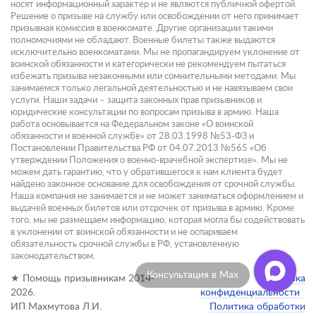
носят информационный характер и не являются публичной офертой.
Решение о призыве на службу или освобождении от него принимает
призывная комиссия в военкомате. Другие организации такими
полномочиями не обладают. Военные билеты также выдаются
исключительно военкоматами. Мы не пропагандируем уклонение от
воинской обязанности и категорически не рекомендуем пытаться
избежать призыва незаконными или сомнительными методами. Мы
занимаемся только легальной деятельностью и не навязываем свои
услуги. Наши задачи – защита законных прав призывников и
юридические консультации по вопросам призыва в армию. Наша
работа основывается на Федеральном законе «О воинской
обязанности и военной службе» от 28.03.1998 №53-ФЗ и
Постановлении Правительства РФ от 04.07.2013 №565 «Об
утверждении Положения о военно-врачебной экспертизе». Мы не
можем дать гарантию, что у обратившегося к нам клиента будет
найдено законное основание для освобождения от срочной службы.
Наша компания не занимается и не может заниматься оформлением и
выдачей военных билетов или отсрочек от призыва в армию. Кроме
того, мы не размещаем информацию, которая могла бы содействовать
в уклонении от воинской обязанности и не оспариваем
обязательность срочной службы в РФ, установленную
законодательством.
Консультация в Max
★ Помощь призывникам 2014-
Политика
2026.
конфиденциальности
ИП Махмутова Л.И.
Политика обработки