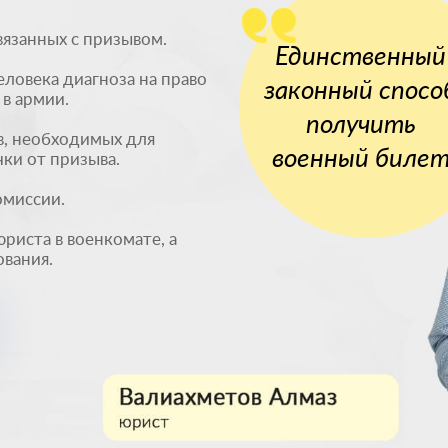
вязанных с призывом.
Единственный
ловека диагноза на право
законный спосо
в армии.
получить
, необходимых для
военный биле
ки от призыва.
омиссии.
иста в военкомате, а
вания.