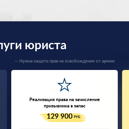
луги юриста
— Нужна защита прав на освобождение от армии
Реализация права на зачисление
призывника в запас
129 900
РУБ.