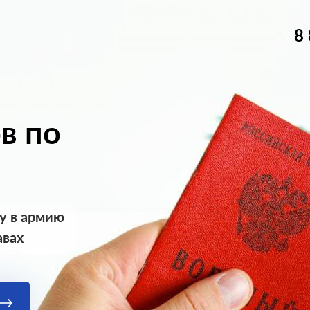
8
в по
у в армию
авах