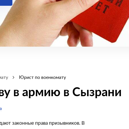
мату
Юрист по военкомату
ву в армию в Сызрани
а
дают законные права призывников. В