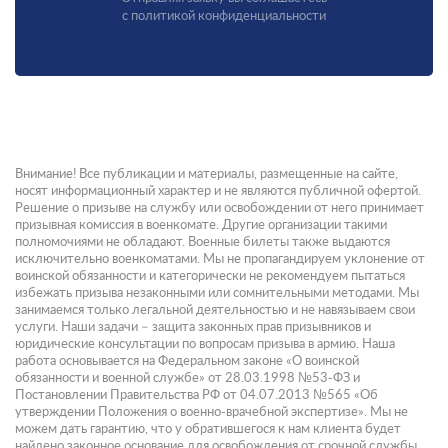
с политикой конфиденциальности
Внимание! Все публикации и материалы, размещенные на сайте,
носят информационный характер и не являются публичной офертой.
Решение о призыве на службу или освобождении от него принимает
призывная комиссия в военкомате. Другие организации такими
полномочиями не обладают. Военные билеты также выдаются
исключительно военкоматами. Мы не пропагандируем уклонение от
воинской обязанности и категорически не рекомендуем пытаться
избежать призыва незаконными или сомнительными методами. Мы
занимаемся только легальной деятельностью и не навязываем свои
услуги. Наши задачи – защита законных прав призывников и
юридические консультации по вопросам призыва в армию. Наша
работа основывается на Федеральном законе «О воинской
обязанности и военной службе» от 28.03.1998 №53-ФЗ и
Постановлении Правительства РФ от 04.07.2013 №565 «Об
утверждении Положения о военно-врачебной экспертизе». Мы не
можем дать гарантию, что у обратившегося к нам клиента будет
найдено законное основание для освобождения от срочной службы.