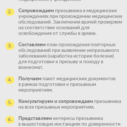
Сопровождаем
призывника в медицинских
2.
учреждениях при прохождении медицинских
обследований. Заключения врачей проверяем
на соответствие оснований для
освобождения от службы в армии.
Составляем
план прохождения повторных
3.
обследований при выявлении непризывного
заболевания (наработка истории болезни)
для подготовки к призыву и походу в
военкомат.
Получаем
пакет медицинских документов
4.
в рамках подготовки к призывным
мероприятиям.
Консультируем и сопровождаем
призывника
5.
на всех призывных мероприятиях.
Представляем
интересы призывника
6.
в вышестоящих инстанциях по доверенности