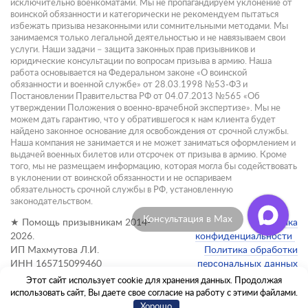
исключительно военкоматами. Мы не пропагандируем уклонение от
воинской обязанности и категорически не рекомендуем пытаться
избежать призыва незаконными или сомнительными методами. Мы
занимаемся только легальной деятельностью и не навязываем свои
услуги. Наши задачи – защита законных прав призывников и
юридические консультации по вопросам призыва в армию. Наша
работа основывается на Федеральном законе «О воинской
обязанности и военной службе» от 28.03.1998 №53-ФЗ и
Постановлении Правительства РФ от 04.07.2013 №565 «Об
утверждении Положения о военно-врачебной экспертизе». Мы не
можем дать гарантию, что у обратившегося к нам клиента будет
найдено законное основание для освобождения от срочной службы.
Наша компания не занимается и не может заниматься оформлением и
выдачей военных билетов или отсрочек от призыва в армию. Кроме
того, мы не размещаем информацию, которая могла бы содействовать
в уклонении от воинской обязанности и не оспариваем
обязательность срочной службы в РФ, установленную
законодательством.
Консультация в Max
★ Помощь призывникам 2014-
Политика
2026.
конфиденциальности
ИП Махмутова Л.И.
Политика обработки
ИНН 165715099460
персональных данных
Этот сайт использует cookie для хранения данных. Продолжая
Администратор сайта:
использовать сайт, Вы даете свое согласие на работу с этими файлами.
info@pomoshch-prizyvnikam.ru
Хорошо