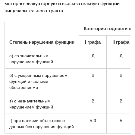
моторно-эвакуаторную и всасывательную функции
пищеварительного тракта.
Категория годности к 
Степень нарушения функции
I графа
II графа
а) со значительным
Д
Д
нарушением функций
б) с умеренным нарушением
В
В
функций и частыми
обострениями
в) с незначительным
В
В
нарушением функций
г) при наличии объективных
Б-3
Б
данных без нарушения функций