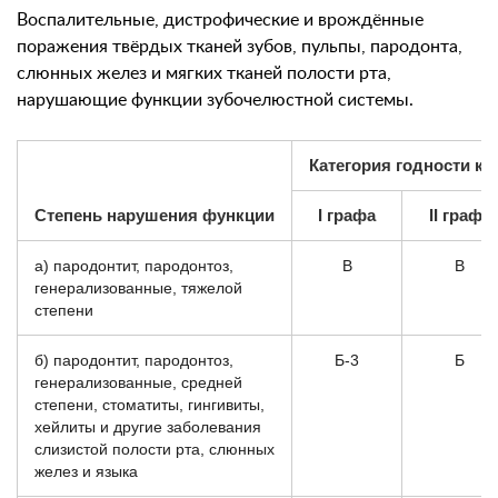
Воспалительные, дистрофические и врождённые
поражения твёрдых тканей зубов, пульпы, пародонта,
слюнных желез и мягких тканей полости рта,
нарушающие функции зубочелюстной системы.
Категория годности к 
Степень нарушения функции
I графа
II графа
а) пародонтит, пародонтоз,
В
В
генерализованные, тяжелой
степени
б) пародонтит, пародонтоз,
Б-3
Б
генерализованные, средней
степени, стоматиты, гингивиты,
хейлиты и другие заболевания
слизистой полости рта, слюнных
желез и языка