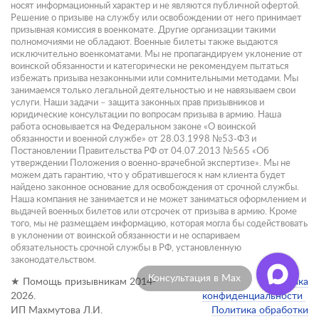
носят информационный характер и не являются публичной офертой.
Решение о призыве на службу или освобождении от него принимает
призывная комиссия в военкомате. Другие организации такими
полномочиями не обладают. Военные билеты также выдаются
исключительно военкоматами. Мы не пропагандируем уклонение от
воинской обязанности и категорически не рекомендуем пытаться
избежать призыва незаконными или сомнительными методами. Мы
занимаемся только легальной деятельностью и не навязываем свои
услуги. Наши задачи – защита законных прав призывников и
юридические консультации по вопросам призыва в армию. Наша
работа основывается на Федеральном законе «О воинской
обязанности и военной службе» от 28.03.1998 №53-ФЗ и
Постановлении Правительства РФ от 04.07.2013 №565 «Об
утверждении Положения о военно-врачебной экспертизе». Мы не
можем дать гарантию, что у обратившегося к нам клиента будет
найдено законное основание для освобождения от срочной службы.
Наша компания не занимается и не может заниматься оформлением и
выдачей военных билетов или отсрочек от призыва в армию. Кроме
того, мы не размещаем информацию, которая могла бы содействовать
в уклонении от воинской обязанности и не оспариваем
обязательность срочной службы в РФ, установленную
законодательством.
Консультация в Max
★ Помощь призывникам 2014-
Политика
2026.
конфиденциальности
ИП Махмутова Л.И.
Политика обработки