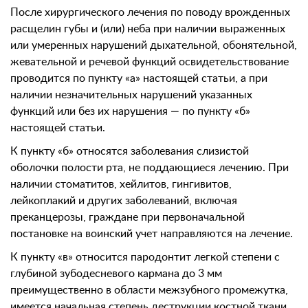
После хирургического лечения по поводу врожденных
расщелин губы и (или) неба при наличии выраженных
или умеренных нарушений дыхательной, обонятельной,
жевательной и речевой функций освидетельствование
проводится по пункту «а» настоящей статьи, а при
наличии незначительных нарушений указанных
функций или без их нарушения — по пункту «б»
настоящей статьи.
К пункту «б» относятся заболевания слизистой
оболочки полости рта, не поддающиеся лечению. При
наличии стоматитов, хейлитов, гингивитов,
лейкоплакий и других заболеваний, включая
преканцерозы, граждане при первоначальной
постановке на воинский учет направляются на лечение.
К пункту «в» относится пародонтит легкой степени с
глубиной зубодесневого кармана до 3 мм
преимущественно в области межзубного промежутка,
имеется начальная степень деструкции костной ткани