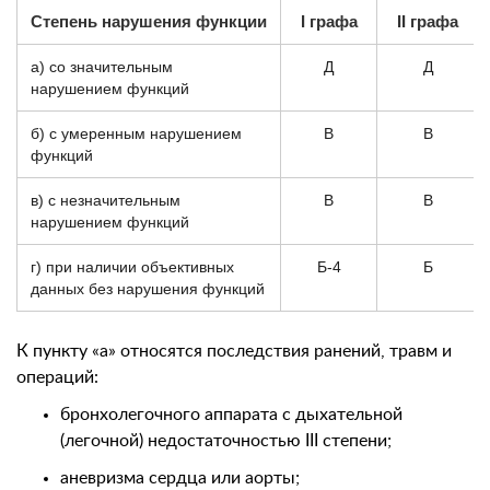
Степень нарушения функции
I графа
II графа
а) со значительным
Д
Д
нарушением функций
б) с умеренным нарушением
В
В
функций
в) с незначительным
В
В
нарушением функций
г) при наличии объективных
Б-4
Б
данных без нарушения функций
К пункту «а» относятся последствия ранений, травм и
операций:
бронхолегочного аппарата с дыхательной
(легочной) недостаточностью III степени;
аневризма сердца или аорты;