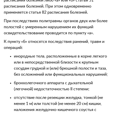
расписания болезней либо «а» или «б» статьи 51
расписания болезней. При этом одновременно
применяется статья 82 расписания болезней.
При последствиях политравмы органов двух или более
полостей с умеренным нарушением их функций
освидетельствование проводится по пункту «а».
К пункту «б» относятся последствия ранений, травм и
операций:
инородные тела, расположенные в корне легкого
или в непосредственной близости к крупным
сосудам грудной и (или) брюшной полости и таза,
без осложнений или функциональных нарушений;
бронхолегочного аппарата с дыхательной
(легочной) недостаточностью II степени;
отсутствие после резекции желудка, тонкой (не
менее 1 м) или толстой (не менее 20 см) кишки,
наложения желудочно-кишечного соустья с