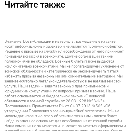
Читайте также
Внимание! Все публикации и материалы, размещенные на сайте,
носят информационный характер и не являются публичной офертой.
Решение о призыве на службу или освобождении от него принимает
призывная комиссия в военкомате. Другие организации такими
полномочиями не обладают. Военные билеты также выдаются
исключительно военкоматами. Мы не пропагандируем уклонение от
воинской обязанности и категорически не рекомендуем пытаться
избежать призыва незаконными или сомнительными методами. Мы
занимаемся только легальной деятельностью и не навязываем свои
услуги. Наши задачи – защита законных прав призывников и
юридические консультации по вопросам призыва в армию. Наша
работа основывается на Федеральном законе «О воинской
обязанности и военной службе» от 28.03.1998 №53-ФЗ и
Постановлении Правительства РФ от 04.07.2013 №565 «Об
утверждении Положения о военно-врачебной экспертизе». Мы не
можем дать гарантию, что у обратившегося к нам клиента будет
найдено законное основание для освобождения от срочной службы.
Наша компания не занимается и не может заниматься оформлением и
выдачей военных билетов или отсрочек от призыва в армию. Кроме