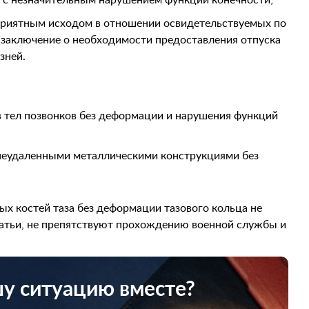
с незначительным нарушением функции конечности;
оприятным исходом в отношении освидетельствуемых по
я заключение о необходимости предоставления отпуска
зней.
 тел позвонков без деформации и нарушения функций
неудаленными металлическими конструкциями без
х костей таза без деформации тазового кольца не
татьи, не препятствуют прохождению военной службы и
шу ситуацию вместе?