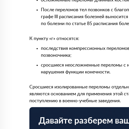
осложненные переломы длинных костей 
После переломов тел позвонков с благ
графе III расписания болезней выноситс
по болезни по статье 85 расписания боле
К пункту «г» относятся:
последствия компрессионных переломов
позвоночника;
сросшиеся неосложненные переломы с 
нарушения функции конечности.
Сросшиеся изолированные переломы отдельны
являются основанием для применения этой с
поступлению в военно-учебные заведения.
Давайте разберем ва