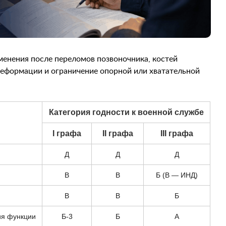
енения после переломов позвоночника, костей
деформации и ограничение опорной или хватательной
Категория годности к военной службе
I графа
II графа
III графа
Д
Д
Д
В
В
Б (В — ИНД)
В
В
Б
ия функции
Б-3
Б
А