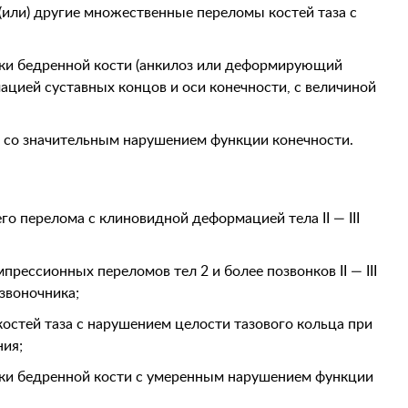
(или) другие множественные переломы костей таза с
вки бедренной кости (анкилоз или деформирующий
ацией суставных концов и оси конечности, с величиной
со значительным нарушением функции конечности.
о перелома с клиновидной деформацией тела II — III
рессионных переломов тел 2 и более позвонков II — III
звоночника;
остей таза с нарушением целости тазового кольца при
ния;
вки бедренной кости с умеренным нарушением функции