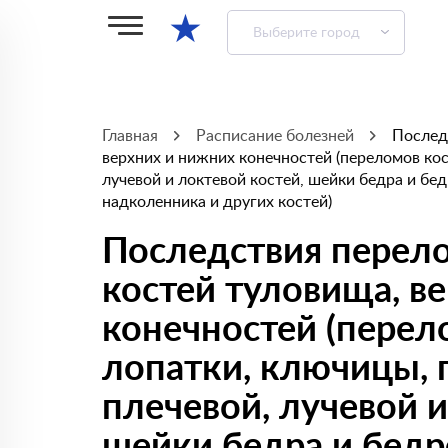
★
Выберите город
Главная
Расписание болезней
Послед
верхних и нижних конечностей (переломов кост
лучевой и локтевой костей, шейки бедра и бе
надколенника и других костей)
Последствия перело
костей туловища, в
конечностей (перело
лопатки, ключицы, 
плечевой, лучевой и
шейки бедра и бедр