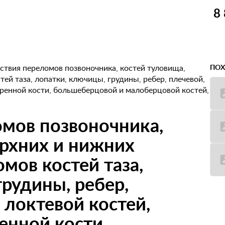
8
ствия переломов позвоночника, костей туловища,
ПОХ
ей таза, лопатки, ключицы, грудины, ребер, плечевой,
дренной кости, большеберцовой и малоберцовой костей,
мов позвоночника,
ерхних и нижних
мов костей таза,
грудины, ребер,
 локтевой костей,
енной кости,