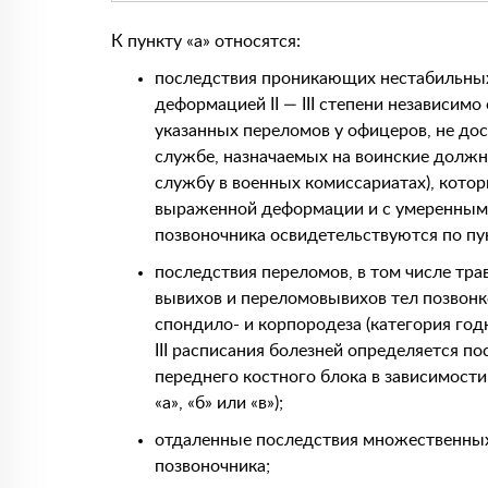
К пункту «а» относятся:
последствия проникающих нестабильных 
деформацией II — III степени независимо
указанных переломов у офицеров, не до
службе, назначаемых на воинские долж
службу в военных комиссариатах), котор
выраженной деформации и с умеренным
позвоночника освидетельствуются по пун
последствия переломов, в том числе тра
вывихов и переломовывихов тел позвонк
спондило- и корпородеза (категория го
III расписания болезней определяется 
переднего костного блока в зависимост
«а», «б» или «в»);
отдаленные последствия множественны
позвоночника;