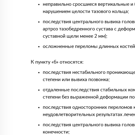
неправильно сросшиеся вертикальные и 
нарушением целости тазового кольца;
последствия центрального вывиха голо
артроз тазобедренного сустава с деформ
суставной щели менее 2 мм);
осложненные переломы длинных костей 
К пункту «б» относятся:
последствия нестабильного проникающег
степени или вывиха позвонка;
отдаленные последствия стабильных комп
степени без выраженной деформации по
последствия односторонних переломов к
неудовлетворительных результатах лече
последствия центрального вывиха голо
конечности;