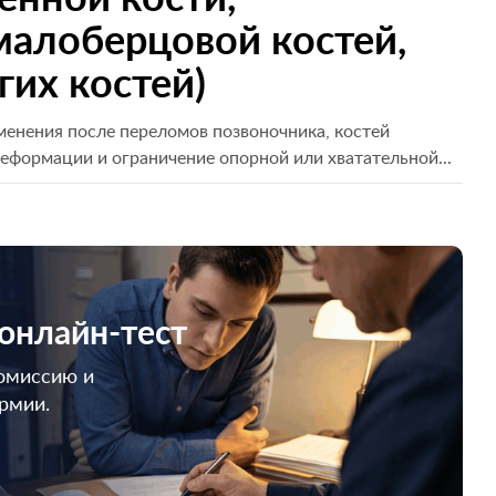
малоберцовой костей,
гих костей)
енения после переломов позвоночника, костей
еформации и ограничение опорной или хватательной...
 онлайн-тест
омиссию и
армии.