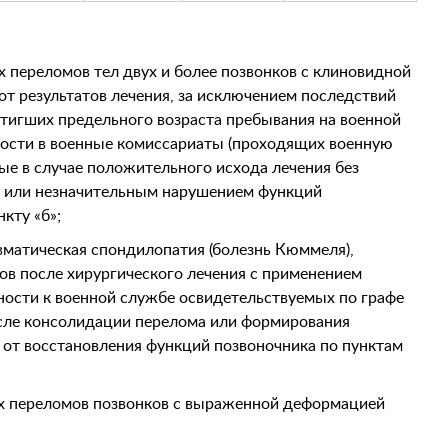
переломов тел двух и более позвонков с клиновидной
 от результатов лечения, за исключением последствий
стигших предельного возраста пребывания на военной
ности в военные комиссариаты (проходящих военную
ые в случае положительного исхода лечения без
 или незначительным нарушением функций
кту «б»;
вматическая спондилопатия (болезнь Кюммеля),
ов после хирургического лечения с применением
дности к военной службе освидетельствуемых по графе
после консолидации перелома или формирования
и от восстановления функций позвоночника по пунктам
х переломов позвонков с выраженной деформацией